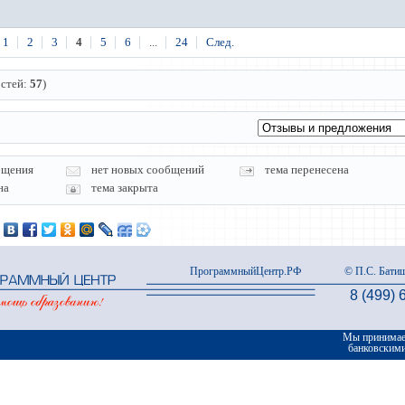
1
2
3
4
5
6
...
24
След.
остей:
57
)
бщения
нет новых сообщений
тема перенесена
на
тема закрыта
ПрограммныйЦентр.РФ
© П.С. Батищ
8 (499) 
Мы принимае
банковским