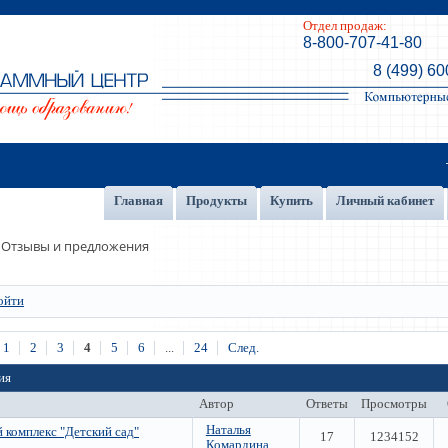
Отдел продаж:
8-800-707-41-80
8 (499) 60
Главная
Продукты
Купить
Личный кабинет
Отзывы и предложения
ойти
1
2
3
4
5
6
...
24
След.
ия
Автор
Ответы
Просмотры
Наталья
комплекс "Детский сад"
17
1234152
Комардина