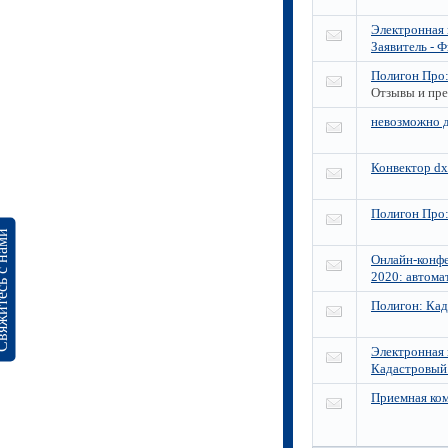
Электронная 
Заявитель - 
Полигон Про:
Отзывы и пр
невозможно 
Конвектор dxf
Полигон Про
сь с нами
Онлайн-конфе
2020: автома
Полигон: Кад
Электронная 
Кадастровый
Приемная ко