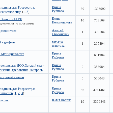
Ирина
подпись для Росреестра:
30
1396992
Рубцова
Физическое лицо
(
1
,
2
)
Елена
 Запрос в ЕГРН
10
753169
Поломошнова
едложения по программе
Алексей
дозвониться
1
309184
Оболонский
татьяна
 в geojson
1
295494
игнатова
Ирина
: Муниципалитет
3
681984
Рубцова
Ирина
ренция для ДОО Детский сад –
2
353084
Рубцова
тизация, требования, контроль
Ирина
астровый сканер
5
556043
Рубцова
Ирина
подпись для Росреестра:
56
4761461
Рубцова
 инженер
(
1
,
2
,
3
)
Юлия Попова
миссия
19
3396843