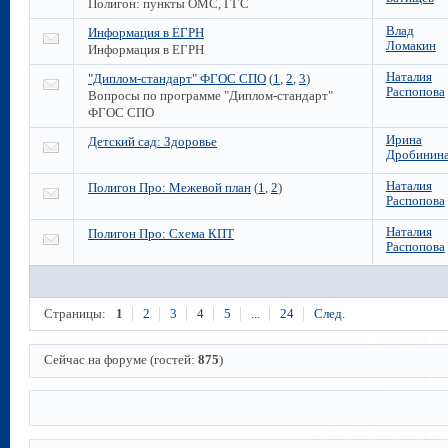
Полигон: пункты ОМС, ГГС
Влад
Информация в ЕГРН
Ломакин
Информация в ЕГРН
Наталия
"Диплом-стандарт" ФГОС СПО
(
1
,
2
,
3
)
Распопова
Вопросы по программе "Диплом-стандарт"
ФГОС СПО
Ирина
Детский сад: Здоровье
Дробинин
Наталия
Полигон Про: Межевой план
(
1
,
2
)
Распопова
Наталия
Полигон Про: Схема КПТ
Распопова
Страницы:
1
2
3
4
5
...
24
След.
Сейчас на форуме (гостей:
875
)