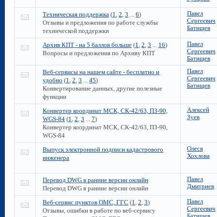
Павел
Техническая поддержка
(
1
,
2
,
3
...
6
)
Сергеевич
Отзывы и предложения по работе службы
Батищев
технической поддержки
Павел
Архив КПТ - на 5 баллов больше
(
1
,
2
,
3
...
16
)
Сергеевич
Вопросы и предложения по Архиву КПТ
Батищев
Павел
Веб-сервисы на нашем сайте - бесплатно и
Сергеевич
удобно
(
1
,
2
,
3
...
45
)
Батищев
Конвертирование данных, другие полезные
функции
Алексей
Конвертер координат МСК, СК-42/63, ПЗ-90,
Зуев
WGS-84
(
1
,
2
,
3
...
7
)
Конвертер координат МСК, СК-42/63, ПЗ-90,
WGS-84
Олеся
Выпуск электронной подписи кадастрового
Хохлова
инженера
Павел
Перевод DWG в ранние версии онлайн
Дмитриев
Перевод DWG в ранние версии онлайн
Павел
Веб-сервис пунктов ОМС, ГГС
(
1
,
2
,
3
)
Сергеевич
Отзывы, ошибки в работе по веб-сервису
Батищев