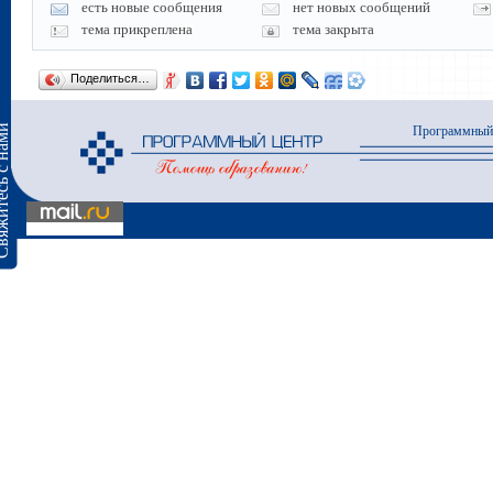
есть новые сообщения
нет новых сообщений
тема прикреплена
тема закрыта
Поделиться…
сь с нами
Программный