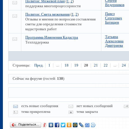
Сергей
Полигон: Межевой план
(
1
,
2
)
Ведерников
поддержка многопроцессорности
Павел
Полигон: Смета межевания
(
1
,
2
)
Сергеевич
Отзывы и мнения по вопросам составления
Батищев
сметы для определения стоимости
кадастровых работ
Татьяна
Программа Изменения Кадастра
Алексеевна
Техплддержка
Дмитриева
Страницы:
Пред.
1
...
18
19
20
21
22
...
24
Сейчас на форуме (гостей:
130
)
есть новые сообщения
нет новых сообщений
тема прикреплена
тема закрыта
Поделиться…