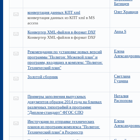
Батищев
Олег Хравцов
конвертация данных КПТ xml
конвертация данных из КПТ xml в MS
access
Anna S
Конвертер XML-файлов в формат DXF
Конвертер XML-файлов в формат DXF
Елена
Рекомендации по установке новых версий
Александровн
программы "Полигон: Межевой план" и
программ, входящих в комплекс "Полигон:
Технический план"
Светлана
Золотой сборник
Гущина
Наталия
Примеры заполнения выпускных
Распопова
документов образца 2014 года на бланках
различных типографий в программе
"Диплом-стандарт" ФГОС СПО
Елена
Инструкция по отправке технических
Александровн
планов из программ комплекса "Полигон:
Технический план" в Росреестр