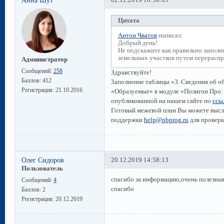
Цитата
Антон Чватов
написал:
Добрый день!
Не подскажите как правильно заполня
земельных участков путем перерасп
Администратор
Сообщений:
258
Здравствуйте!
Баллов:
412
Заполнение таблицы «3. Сведения об о
Регистрация:
21.10.2016
«Образуемые» в модуле «Полигон Про: 
опубликованной на нашем сайте по
ссы
Готовый межевой план Вы можете высл
поддержки
help@pbprog.ru
для проверк
Олег Сидоров
20.12.2019 14:58:13
Пользователь
спасибо за информацию,очень полезная
Сообщений:
4
спасибо
Баллов:
2
Регистрация:
20.12.2019