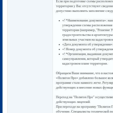
Если при подготовке схемы расположен
территории у Вас отсутствуют сведения
допустимо выполнить заполнение сле
«! *Наименование документа»: на
утверждении схемы расположения з
территории (например, "Решение У
градостроительства и архитектур
земельных участков на кадастрово
«Дата документа об утверждении»
«! Номер документа об утверждени
«! *Организация, выдавшая докуме
самоуправления, который утвердит
кадастровом плане территории.
Обращаем Ваше внимание, что в насто
«Полигон Про» добавлено большое колич
программе стало намного легче. Регул
действующих и внесение новых функци
Переход на "Полигон Про" осуществляе
действующих лицензий.
При переходе на программу "Полигон П
обучение. Специалисты технической по