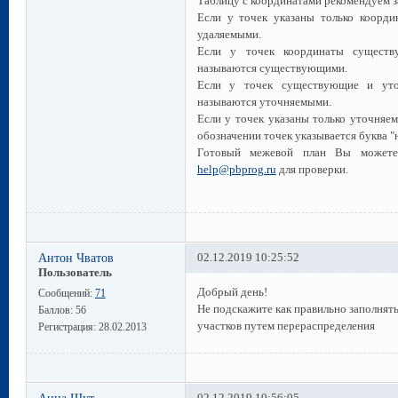
Таблицу с координатами рекомендуем з
Если у точек указаны только коорди
удаляемыми.
Если у точек координаты существ
называются существующими.
Если у точек существующие и уто
называются уточняемыми.
Если у точек указаны только уточняе
обозначении точек указывается буква "н
Готовый межевой план Вы можете 
help@pbprog.ru
для проверки.
Антон Чватов
02.12.2019 10:25:52
Пользователь
Добрый день!
Сообщений:
71
Не подскажите как правильно заполнять
Баллов:
56
участков путем перераспределения
Регистрация:
28.02.2013
Анна Шут
02.12.2019 10:56:05