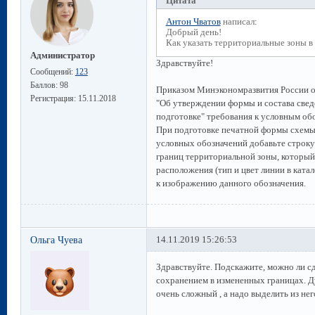
Цитата
Антон Чватов
написал:
Добрый день!
Как указать территориальные зоны в
Администратор
Здравствуйте!
Сообщений:
123
Баллов:
98
Приказом Минэкономразвития России от 
Регистрация:
15.11.2018
"Об утверждении формы и состава сведе
подготовке" требования к условным об
При подготовке печатной формы схемы
условных обозначений добавьте строку 
границ территориальной зоны, который
расположения (тип и цвет линии в ката
к изображению данного обозначения.
Ольга Чуева
14.11.2019 15:26:53
Здравствуйте. Подскажите, можно ли с
сохранением в измененных границах. Д
очень сложный , а надо выделить из нег