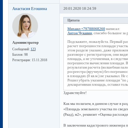
Анастасия Егошина
20.01.2020 18:24:59
Цитата
Михаил +79788068260
написал:
Антон Чукавин
, спасибо большое за 
Подскажите, пожалуйста. Первый раз
Администратор
расчет погрешности площади участка 
Сообщений:
123
этом разделе указано, даже приложен
разговоре с регистратором, они видя
Баллов:
98
площадь, а не уточненная, в следств
Регистрация:
15.11.2018
погрешности вычисления площади. В 
результатам расчета (волшебная пал
росреестра (вручную) без погрешност
в площадях (0 кв.м.) не указывал. Не
Решил убрать указание площади "по 
декларативная площадь, оставил тол
Здравствуйте!
Как мы полагаем, в данном случае в ра
«Площадь земельного участка по сведе
(Ркад), м2», реквизит «Оценка расхожде
В заключении кадастрового инженера п