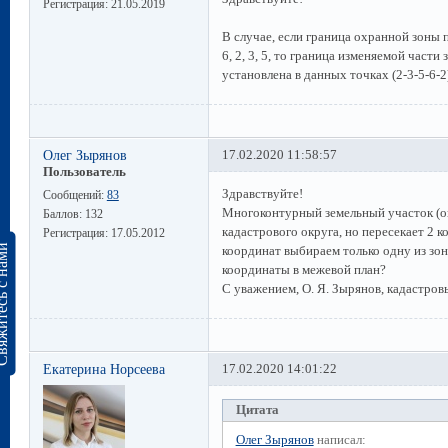
Регистрация:
21.05.2019
В случае, если граница охранной зоны 
6, 2, 3, 5, то граница изменяемой част
установлена в данных точках (2-3-5-6-2)
Олег Зырянов
17.02.2020 11:58:57
Пользователь
Здравствуйте!
Сообщений:
83
Многоконтурный земельный участок (о
Баллов:
132
кадастрового округа, но пересекает 2 
Регистрация:
17.05.2012
сь с нами
координат выбираем только одну из зон
координаты в межевой план?
С уважением, О. Я. Зырянов, кадастров
Екатерина Норсеева
17.02.2020 14:01:22
Цитата
Олег Зырянов
написал: