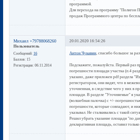
программой.
Для перехода на программу "Полигон Пр
продаж Программного центра по беспла
Михаил +79788068260
20.01.2020 16:54:26
Пользователь
Антон Чукавин
, спасибо большое за ра
Сообщений:
16
Баллов:
15
Подскажите, пожалуйста. Первый раз пр
Регистрация:
06.11.2014
погрешности площади участка (п.4 разд
указано, даже приложен pdf раздела "И
регистратором, они видят, что в межево
уточненная, в следствие чего у них в 
площади. В разделе "Уточняемые" я ука
(волшебная палочка) с +/- погрешност
погрешности, которые совпадают, и ниже
указывал. Не сталкивались с такой ситу
Решил убрать указание площади "по дан
декларативная площадь, оставил тольк