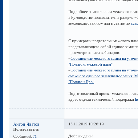
Подробнее о заполнении межевого пла
в Руководстве пользователя в разделе
землепользованию» или в статье по
ссы
С примерами подготовки межевого план
представляющего собой единое землепо
просмотре записи вебинаров:
-
Составление межевого плана на уточн
"Полигон: межевой план"
;
-
Составление межевого плана на уточн
смежного единого землепользования. 
"Полигон Про"
.
Подготовленный проект межевого плана
адрес отдела технической поддержки
h
Антон Чватов
15.11.2019 10:26:19
Пользователь
Добрый день!
Сообщений:
71