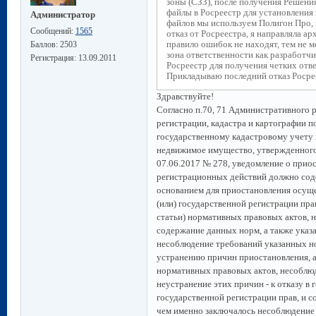
зоны (СЗЗ), после получения Решения
файлы в Росреестр для установления 
Администратор
файлов мы используем Полигон Про,
Сообщений:
1565
отказ от Росреестра, я направляла а
правило ошибок не находят, тем не ме
Баллов:
2503
зона ответственности как разработчи
Регистрация:
13.09.2011
Росреестр для получения четких отв
Прикладываю последний отказ Росре
Здравствуйте!
Согласно п.70, 71 Административного 
регистрации, кадастра и картографии 
государственному кадастровому учету и
недвижимое имущество, утвержденного
07.06.2017 № 278, уведомление о приос
регистрационных действий должно сод
основанием для приостановления осуще
(или) государственной регистрации прав
статьи) нормативных правовых актов, 
содержание данных норм, а также указа
несоблюдение требований указанных н
устранению причин приостановления, а 
нормативных правовых актов, несоблюд
неустранение этих причин - к отказу в 
государственной регистрации прав, и с
чем именно заключалось несоблюдение