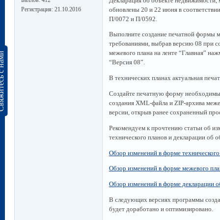
Баллов:
412
Декларация об объекте недвижимости, 
Регистрация:
21.10.2016
обновлены 20 и 22 июня в соответстви
П/0072 и П/0592.
Выполните создание печатной формы ме
требованиями, выбрав версию 08 при с
межевого плана на ленте “Главная” на
сь с нами
“Версия 08”.
В технических планах актуальная печат
Создайте печатную форму необходимых
создания XML-файла и ZIP-архива меже
версии, открыв ранее сохраненный про
Рекомендуем к прочтению статьи об из
технического планов и декларации об 
Обзор изменений в форме технического
Обзор изменений в форме межевого пла
Обзор изменений в форме декларации 
В следующих версиях программы созда
будет доработано и оптимизировано.