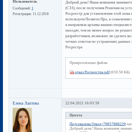
Пользователь
Добрый день! Наша компания занимаетс
(СЗЗ), после получения Решения на уст
Сообщений:
1
Росреестр для установления этой зоны 
Регистрация:
11.12.2018
используем Полигон Про, к сожалению п
я направляла архивы вашим специалист
находят, тем не менее вопрос не решает
разработчиков, возможно ли сделать ко
четких ответов по устранению данных
Росрестра
Прикрепленные файлы
отказ Росреестра.pdf
(659.58 КБ)
Елена Лаптева
22.04.2021 16:03:59
Цитата
Подсевалова Ольга+79857888229
нап
Добрый день! Наша компания занима