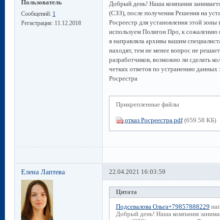
Пользователь
Добрый день! Наша компания занимаетс
(СЗЗ), после получения Решения на уст
Сообщений:
1
Росреестр для установления этой зоны 
Регистрация:
11.12.2018
используем Полигон Про, к сожалению п
я направляла архивы вашим специалист
находят, тем не менее вопрос не решает
разработчиков, возможно ли сделать ко
четких ответов по устранению данных
Росрестра
Прикрепленные файлы
отказ Росреестра.pdf
(659.58 КБ)
Елена Лаптева
22.04.2021 16:03:59
Цитата
Подсевалова Ольга+79857888229
нап
Добрый день! Наша компания занима