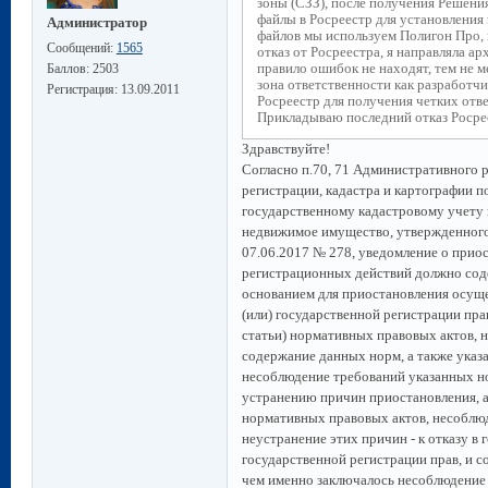
зоны (СЗЗ), после получения Решения
файлы в Росреестр для установления 
Администратор
файлов мы используем Полигон Про,
Сообщений:
1565
отказ от Росреестра, я направляла а
правило ошибок не находят, тем не ме
Баллов:
2503
зона ответственности как разработчи
Регистрация:
13.09.2011
Росреестр для получения четких отв
Прикладываю последний отказ Росре
Здравствуйте!
Согласно п.70, 71 Административного 
регистрации, кадастра и картографии 
государственному кадастровому учету и
недвижимое имущество, утвержденного
07.06.2017 № 278, уведомление о приос
регистрационных действий должно сод
основанием для приостановления осуще
(или) государственной регистрации прав
статьи) нормативных правовых актов, 
содержание данных норм, а также указа
несоблюдение требований указанных н
устранению причин приостановления, а 
нормативных правовых актов, несоблюд
неустранение этих причин - к отказу в 
государственной регистрации прав, и с
чем именно заключалось несоблюдение