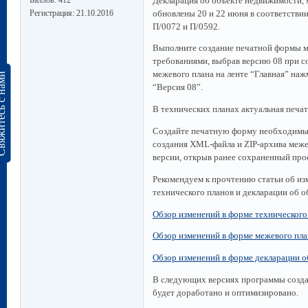
Баллов:
412
Декларация об объекте недвижимости, 
Регистрация:
21.10.2016
обновлены 20 и 22 июня в соответстви
П/0072 и П/0592.
Выполните создание печатной формы ме
требованиями, выбрав версию 08 при с
межевого плана на ленте “Главная” на
сь с нами
“Версия 08”.
В технических планах актуальная печат
Создайте печатную форму необходимых
создания XML-файла и ZIP-архива меже
версии, открыв ранее сохраненный про
Рекомендуем к прочтению статьи об из
технического планов и декларации об 
Обзор изменений в форме технического
Обзор изменений в форме межевого пла
Обзор изменений в форме декларации 
В следующих версиях программы созда
будет доработано и оптимизировано.