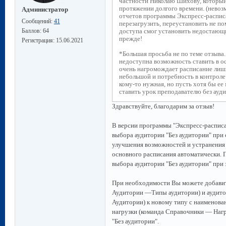
частности Николаю Шихову, который
протяжении долгого времени. (невоз
Администратор
отчетов программы Экспресс-распис
Сообщений:
41
перезагрузить, переустановить не по
Баллов:
64
доступа смог установить недостающи
прежде!
Регистрация:
15.06.2021
*Большая просьба не по теме отзыва
недоступна возможность ставить в ос
очень нагромождает расписание лишн
небольшой и потребность в контроле 
кому-то нужная, но пусть хотя бы е
ставить урок преподавателю без ауд
Здравствуйте, благодарим за отзыв!
В версии программы "Экспресс-расписа
выбора аудитории "Без аудитории" при 
улучшения возможностей и устранения
основного расписания автоматически. 
выбора аудитории "Без аудитории" при 
При необходимости Вы можете добавит
Аудитории —Типы аудитории) и аудит
Аудитории) к новому типу с наименован
нагрузки (команда Справочники — Нагр
"Без аудитории".