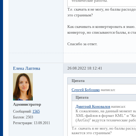
технические работы.
Т.е. скачать я не могу, но баллы расхо
это странным?
Как скачивать и конвертировать я знаю.
конвертор, но списываются баллы, я ста
Спасибо за ответ.
Елена Лаптева
26.08.2022 18:12:41
Цитата
Сергей Бобошко
написал:
Цитата
Администратор
Дмитрий Коновалов
написал:
К сожалению, на данный момент н
Сообщений:
1565
XML-файлов в формат KML” и “Ко
Баллов:
2503
(ArcGis)” ведутся технические раб
Регистрация:
13.09.2011
Т.е. скачать я не могу, но баллы рас
кажется это странным?