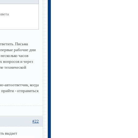
ивета
тветить. Письма
в первые рабочие дни
 несколько часов
ых вопросов и через
еле технической
о-автоответчик, когда
 прийти - отправиться
#22
ить выдает