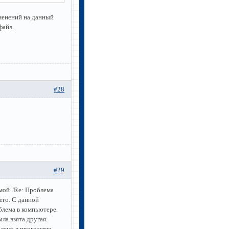
менений на данный
файл.
#28
#29
мой "Re: Проблема
его. С данной
блема в компьютере.
ла взята другая.
блема в программе