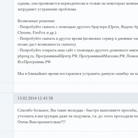
однако, она проявляется периодически и только на некоторых компь
затрудняет устранение проблемы.
Возможные решения:
- Попробуйте скачать с помощью другого браузера (Opera, Яндекс-бр
Chrome, FireFox и др.).
- Попробуйте скачать в другое время (возможно сервер в дневные час
позже даст возможность скачать).
- Попробуйте открыть наш сайт с помощью другого доменного имен
pbprog.ru, ПрограммныйЦентр.РФ, ПрограммныйМагазин.РФ, Помо
ВсеПрограммы.РФ
Мы в ближайшее время постараемся устранить данную ошибку на н
13.02.2014 12:43:58
Спасибо большое, Вы такие молодцы - быстро выполняете просьбы, а 
уточнить в инструкции даже не подумала, т.к. до этого проходили п
Очень Вам признательна!!!!