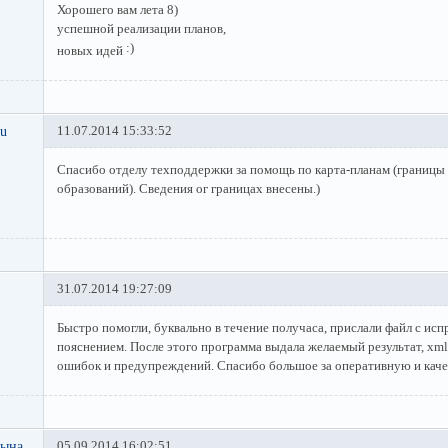
Хорошего вам лета 8)
успешной реализации планов,
новых идей
ru
11.07.2014 15:33:52
Спасибо отделу техподдержки за помощь по карта-планам (границ
образований). Сведения ог границах внесены.)
31.07.2014 19:27:09
Быстро помогли, буквально в течение получаса, прислали файл с исп
пояснением. После этого программа выдала желаемый результат, xml
ошибок и предупреждений. Спасибо большое за оперативную и кач
цына
05.09.2014 16:02:51