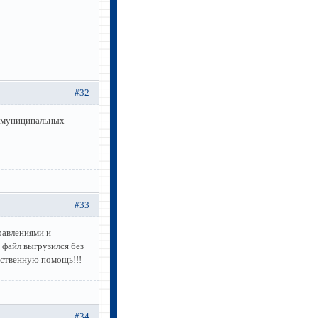
#32
ы муниципальных
#33
равлениями и
 файл выгрузился без
ественную помощь!!!
#34