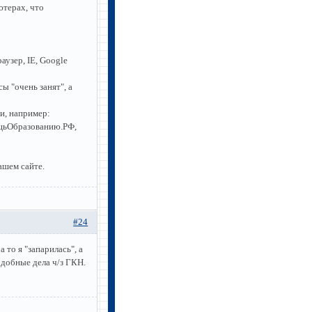
ютерах, что
аузер, IE, Google
ы "очень занят", а
и, например:
щьОбразованию.РФ,
ашем сайте.
#24
то я "запарилась", а
одобные дела ч/з ГКН.