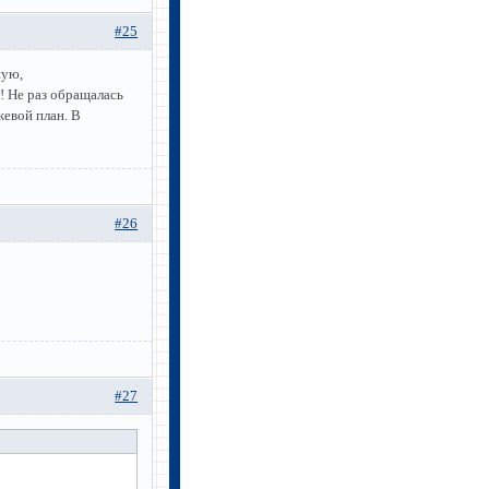
#25
ную,
 Не раз обращалась
евой план. В
#26
#27