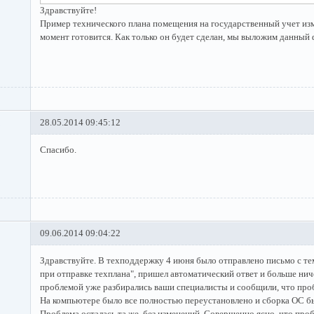
Здравствуйте!
Пример технического плана помещения на государственный учет из
момент готовится. Как только он будет сделан, мы выложим данный 
28.05.2014 09:45:12
Спасибо.
09.06.2014 09:04:22
Здравствуйте. В техподдержку 4 июня было отправлено письмо с те
при отправке техплана", пришел автоматический ответ и больше нич
проблемой уже разбирались ваши специалисты и сообщили, что про
На компьютере было все полностью переустановлено и сборка ОС бы
Проблема осталась та же, без изменений. Совершенно ясно, что про