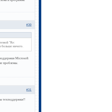
#30
темой "Re:
и больше ничего.
поддержки Microsoft
ие проблемы.
#31
ты техподдержки!!