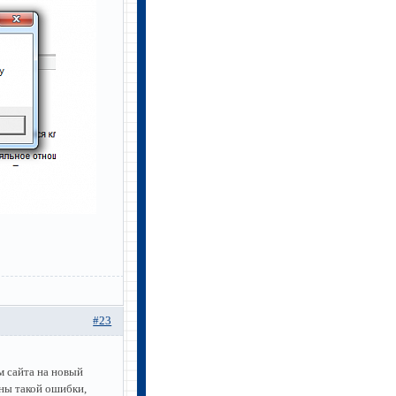
#23
ом сайта на новый
ны такой ошибки,