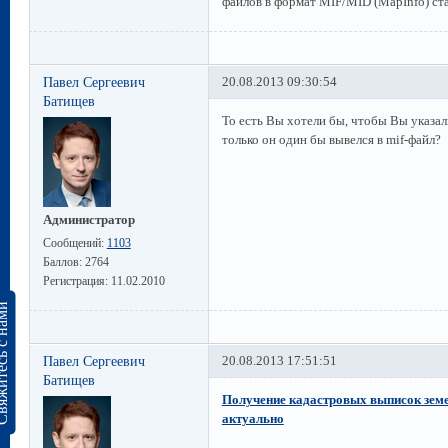
файлов в формат MIF/MID (MapInfo) стал
Павел Сергеевич
20.08.2013 09:30:54
Батищев
То есть Вы хотели бы, чтобы Вы указал
только он один бы вывелся в mif-файл?
Администратор
Сообщений:
1103
Баллов:
2764
Регистрация:
11.02.2010
сь с нами
Павел Сергеевич
20.08.2013 17:51:51
Батищев
Получение кадастровых выписок земе
актуально