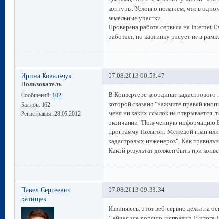
контуры. Условно полагаем, что в одн
земельные участки.
Проверена работа сервиса на Internet Ex
работает, но картинку рисует не в рамк
Ирина Ковальчук
07.08.2013 00:53:47
Пользователь
В Конвертере координат кадастрового п
Сообщений:
102
которой сказано "нажмите правой кнопк
Баллов:
162
меня ни каких ссылок не открывается, т
Регистрация:
28.05.2012
окончании "Полученную информацию Вы
программу Полигон: Межевой план или
кадастровых инженеров". Как правильн
Какой результат должен быть при конве
Павел Сергеевич
07.08.2013 09:33:34
Батищев
Извиняюсь, этот веб-сервис делал на 
Сейчас все хорошо, исправил. В итоге 