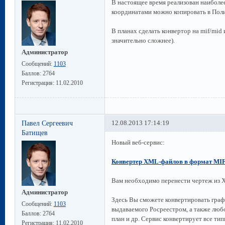
В настоящее время реализован наиболе
координатами можно копировать в Поли
В планах сделать конвертор на mif/mid 
значительно сложнее).
Администратор
Сообщений:
1103
Баллов:
2764
Регистрация:
11.02.2010
Павел Сергеевич
12.08.2013 17:14:19
Батищев
Новый веб-сервис:
Конвертер XML-файлов в формат MIF
Вам необходимо перенести чертеж из 
Администратор
Здесь Вы сможете конвертировать гра
Сообщений:
1103
выдаваемого Росреестром, а также любо
Баллов:
2764
план и др. Сервис конвертирует все тип
Регистрация:
11.02.2010