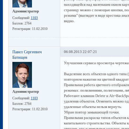
находящейся над маленьким окном карты
страницу можно с помощью кнопки, поя
Администратор
режима" (выглядит в виде крестика ана
Сообщений:
1103
видно.
Баллов:
2764
Регистрация:
11.02.2010
Павел Сергеевич
06.08.2013 22:07:21
Батищев
Улучшения сервиса просмотра чертеж
Выделение всех объектов одного типа (
повторном нажатии на цветной квадратик
Правильная работа цветного отображен
режимах: полилиниями, полигонами, ли
Администратор
Работают клавиши Delete и Alt+BackSp
Сообщений:
1103
удаления объектов. Отменить можно од
Баллов:
2764
удаленные объекты нельзя вернуть.
Регистрация:
11.02.2010
Убран повтор замыкающей точки.
Правильная раскраска типов объектов к
капитального строительства. Объекты 
цветами, что и земельные участки: зеле