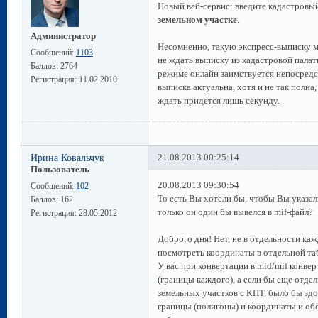
Новый веб-сервис: введите кадастровый
земельном участке
.
Администратор
Несомненно, такую экспресс-выписку 
Сообщений:
1103
не ждать выписку из кадастровой палат
Баллов:
2764
режиме онлайн заимствуется непосредс
Регистрация:
11.02.2010
выписка актуальна, хотя и не так полн
ждать придется лишь секунду.
Ирина Ковальчук
21.08.2013 00:25:14
Пользователь
20.08.2013 09:30:54
Сообщений:
102
То есть Вы хотели бы, чтобы Вы указал
Баллов:
162
только он один бы вывелся в mif-файл?
Регистрация:
28.05.2012
Доброго дня! Нет, не в отдельности ка
посмотреть координаты в отдельной табл
У вас при конвертации в mid/mif конве
(границы каждого), а если бы еще отд
земельных участков с КПТ, было бы здо
границы (полигоны) и координаты и об