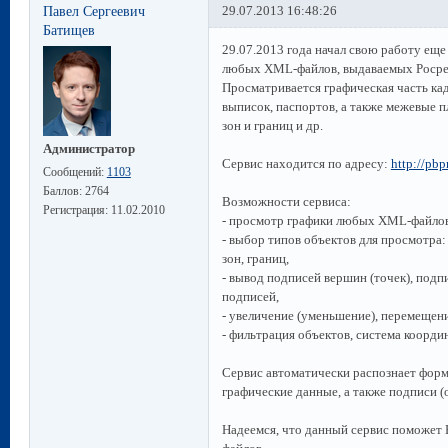
Павел Сергеевич
29.07.2013 16:48:26
Батищев
29.07.2013 года начал свою работу ещ
любых XML-файлов, выдаваемых Росрее
Просматривается графическая часть ка
выписок, паспортов, а также межевые п
зон и границ и др.
Администратор
Сервис находится по адресу:
http://pbp
Сообщений:
1103
Баллов:
2764
Возможности сервиса:
Регистрация:
11.02.2010
- просмотр графики любых XML-файлов 
- выбор типов объектов для просмотра: 
зон, границ,
- вывод подписей вершин (точек), подп
подписей,
- увеличение (уменьшение), перемещени
- фильтрация объектов, система коорди
Сервис автоматически распознает форм
графические данные, а также подписи (
Надеемся, что данный сервис поможет