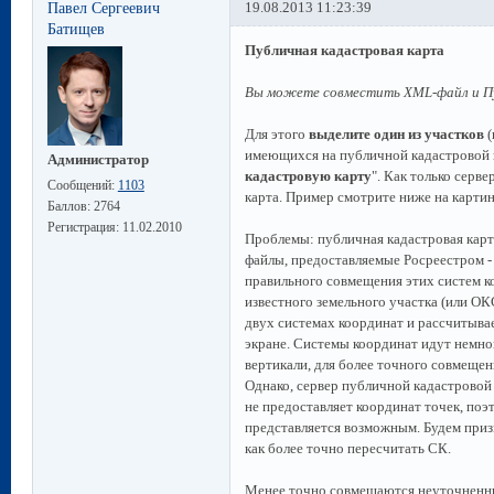
Павел Сергеевич
19.08.2013 11:23:39
Батищев
Публичная кадастровая карта
Вы можете совместить XML-файл и Пу
Для этого
выделите один из участков
(
имеющихся на публичной кадастровой к
Администратор
кадастровую карту
". Как только серве
Сообщений:
1103
карта. Пример смотрите ниже на картин
Баллов:
2764
Регистрация:
11.02.2010
Проблемы: публичная кадастровая карт
файлы, предоставляемые Росреестром - 
правильного совмещения этих систем 
известного земельного участка (или ОК
двух системах координат и рассчитыва
экране. Системы координат идут немно
вертикали, для более точного совмеще
Однако, сервер публичной кадастровой 
не предоставляет координат точек, поэ
представляется возможным. Будем приз
как более точно пересчитать СК.
Менее точно совмещаются неуточненны