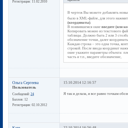
Регистрация:
11.02.2010
В чертеж Вы можете добавлять новы
было в XML-файле, для этого нажми
(координаты)
.
В появившемся окне
введите (или к
Копировать можно из текстового файл
таблицы. Должно быть 2 или 3 столбц
обозначение точки, далее координаты
Каждая строка – это одна точка, ко
строкой. После ввода координат наж
окне укажите параметры объекта: пл
часть и т.п., введите обозначение,
Ольга Сергеева
15.10.2014 12:16:57
Пользователь
Я так и делала, и все равно точкам обо
Сообщений:
24
Баллов:
12
Регистрация:
02.10.2012
Катя
22.10.2014 16:56:48