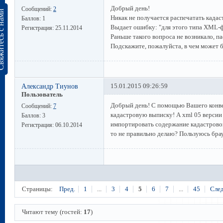
Добрый день!
Сообщений:
2
сь с нами
Никак не получается распечатать кадас
Баллов:
1
Выдает ошибку: "для этого типа XML-ф
Регистрация:
25.11.2014
Раньше такого вопроса не возникало, п
Подскажите, пожалуйста, в чем может 
Александр Тиунов
15.01.2015 09:26:59
Пользователь
Добрый день! С помощью Вашего конве
Сообщений:
7
кадастровую выписку! А xml 05 версии
Баллов:
3
импортировать содержание кадастрово
Регистрация:
06.10.2014
то не правильно делаю? Пользуюсь брауз
Страницы:
Пред.
1
...
3
4
5
6
7
...
45
След
Читают тему (гостей:
17
)