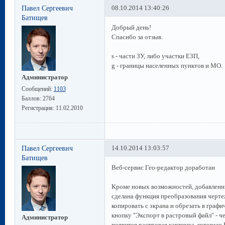
Павел Сергеевич
08.10.2014 13:40:26
Батищев
Добрый день!
Спасибо за отзыв.
s - части ЗУ, либо участки ЕЗП,
g - границы населенных пунктов и МО.
Администратор
Сообщений:
1103
Баллов:
2764
Регистрация:
11.02.2010
Павел Сергеевич
14.10.2014 13:03:57
Батищев
Веб-сервис Гео-редактор доработан
Кроме новых возможностей, добавленн
сделана функция преобразования черте
копировать с экрана и обрезать в граф
кнопку "Экспорт в растровый файл" - ч
Администратор
появится растровая картинка, которую 