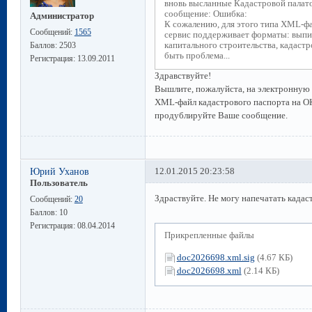
вновь высланные Кадастровой палато
сообщение: Ошибка:
Администратор
К сожалению, для этого типа XML-ф
Сообщений:
1565
сервис поддерживает форматы: выпис
капитального строительства, кадаст
Баллов:
2503
быть проблема...
Регистрация:
13.09.2011
Здравствуйте!
Вышлите, пожалуйста, на электронную
XML-файл кадастрового паспорта на ОК
продублируйте Ваше сообщение.
Юрий Уханов
12.01.2015 20:23:58
Пользователь
Здраствуйте. Не могу напечатать кадас
Сообщений:
20
Баллов:
10
Регистрация:
08.04.2014
Прикрепленные файлы
doc2026698.xml.sig
(4.67 КБ)
doc2026698.xml
(2.14 КБ)