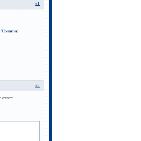
#1
 "Полигон:
#2
в ответ: