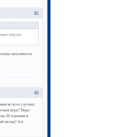
#5
ерез портал.
плана заполняется
#6
мая во всех случаях
говая игра7 Надо
ена 30 планами в
ый месяц? А в