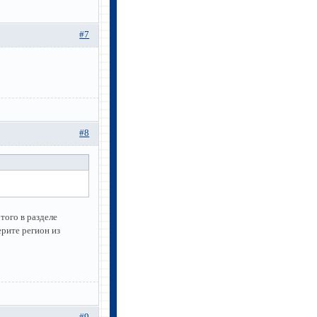
#7
#8
того в разделе
ерите регион из