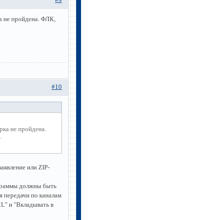
#9
а не пройдена. ФЛК,
#10
рка не пройдена.
.
аявление или ZIP-
ограммы должны быть
я передачи по каналам
L" и "Вкладывать в