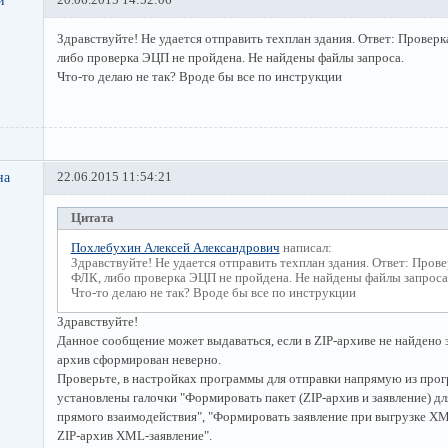
й
20.06.2015 14:52:06
Здравствуйте! Не удается отправить техплан здания. Ответ: Проверк
либо проверка ЭЦП не пройдена. Не найдены файлы запроса.
Что-то делаю не так? Вроде бы все по инструкции
на
22.06.2015 11:54:21
Цитата
Похлебухин Алексей Александрович
написал:
Здравствуйте! Не удается отправить техплан здания. Ответ: Прове
ФЛК, либо проверка ЭЦП не пройдена. Не найдены файлы запроса
Что-то делаю не так? Вроде бы все по инструкции
Здравствуйте!
Данное сообщение может выдаваться, если в ZIP-архиве не найдено з
архив сформирован неверно.
Проверьте, в настройках программы для отправки напрямую из пр
установлены галочки "Формировать пакет (ZIP-архив и заявление) дл
прямого взаимодействия", "Формировать заявление при выгрузке XM
ZIP-архив XML-заявление".