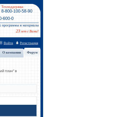
Техподдержка:
8-800-100-58-90
0-600-0
23
лет с Вами!
Войти
Регистрация
О компании
Форум
ий план" в
в