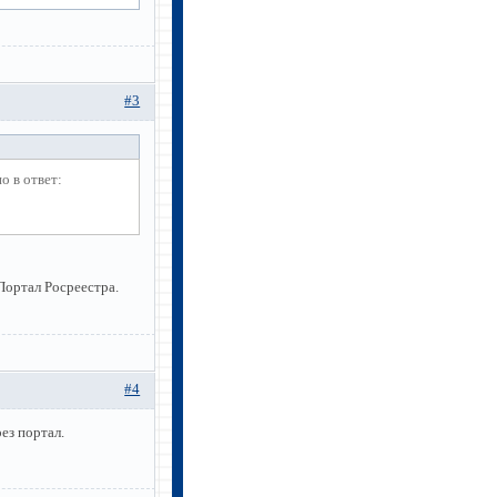
#3
о в ответ:
Портал Росреестра.
#4
ез портал.