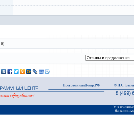
:
6
)
ПрограммныйЦентр.РФ
© П.С. Батищ
8 (499) 
Мы принимае
банковским