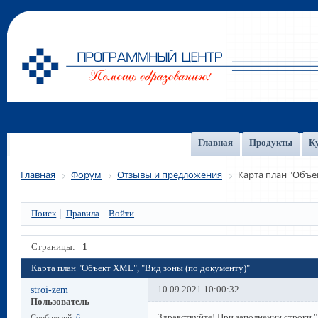
Главная
Продукты
К
Главная
Форум
Отзывы и предложения
Карта план "Объе
Поиск
Правила
Войти
Страницы:
1
Карта план "Объект XML", "Вид зоны (по документу)"
stroi-zem
10.09.2021 10:00:32
Пользователь
Здравствуйте! При заполнении строки 
Сообщений:
6