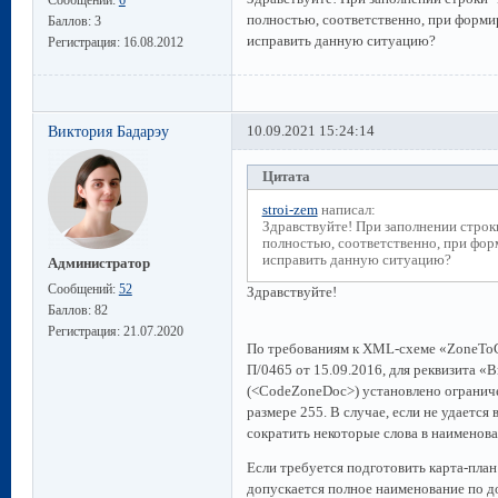
полностью, соответственно, при форми
Баллов:
3
исправить данную ситуацию?
Регистрация:
16.08.2012
Виктория Бадарэу
10.09.2021 15:24:14
Цитата
stroi-zem
написал:
Здравствуйте! При заполнении строк
полностью, соответственно, при фор
исправить данную ситуацию?
Администратор
Сообщений:
52
Здравствуйте!
Баллов:
82
Регистрация:
21.07.2020
По требованиям к XML-схеме «ZoneTo
П/0465 от 15.09.2016, для реквизита «
(<CodeZoneDoc>) установлено ограниче
размере 255. В случае, если не удаетс
сократить некоторые слова в наименова
Если требуется подготовить карта-пла
допускается полное наименование по д