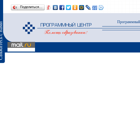
Поделиться…
Программный
сь с нами