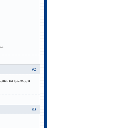
м.
#2
аяся на диске, для
#3