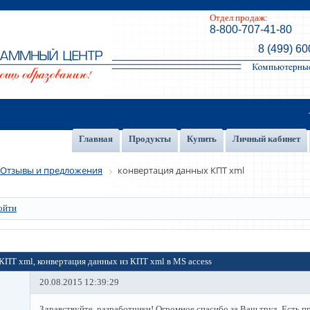
Отдел продаж:
8-800-707-41-80
8 (499) 60
Главная
Продукты
Купить
Личный кабинет
Отзывы и предложения
конвертация данных КПТ xml
ойти
КПТ xml, конвертация данных из КПТ xml в MS access
20.08.2015 12:39:29
Здравствуйте, разработчики! Огромное спасибо за Ваш труд. Есть 