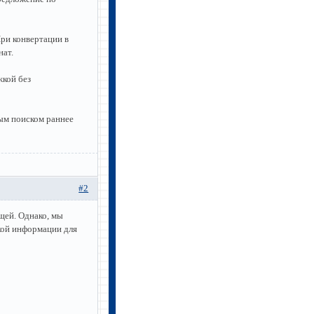
ри конвертации в
нат.
жкой без
ым поиском раннее
#2
щей. Однако, мы
кой информации для