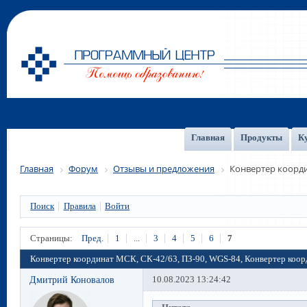
Главная
Продукты
К
Главная
Форум
Отзывы и предложения
Конвертер коорди
Поиск
Правила
Войти
Страницы:
Пред.
1
...
3
4
5
6
7
Конвертер координат МСК, СК-42/63, ПЗ-90, WGS-84, Конвертер коо
Дмитрий Коновалов
10.08.2023 13:24:42