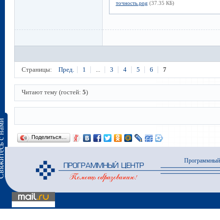
точность.png
(37.35 КБ)
Страницы:
Пред.
1
...
3
4
5
6
7
Читают тему (гостей:
5
)
сь с нами
Поделиться…
Программный