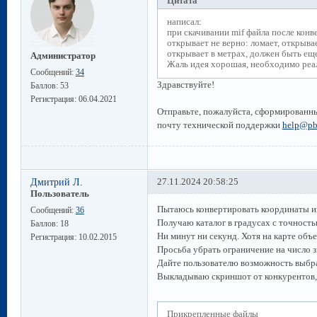
Цитата
написал:
при скачивании mif файла после кон
открывает не верно: ломает, открыва
открывает в метрах, должен быть еще
Администратор
Жаль идея хорошая, необходимо реал
Сообщений:
34
Здравствуйте!
Баллов:
53
Регистрация:
06.04.2021
Отправьте, пожалуйста, сформированны
почту технической поддержки
help@pb
Дмитрий Л.
27.11.2024 20:58:25
Пользователь
Пытаюсь конвертировать координаты и
Сообщений:
36
Получаю каталог в градусах с точностью
Баллов:
18
Ни минут ни секунд. Хотя на карте объ
Регистрация:
10.02.2015
Просьба убрать ограничение на число з
Дайте пользователю возможность выбра
Выкладываю скриншот от конкурентов, 
Прикрепленные файлы