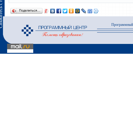
сь с нами
Поделиться…
Программный