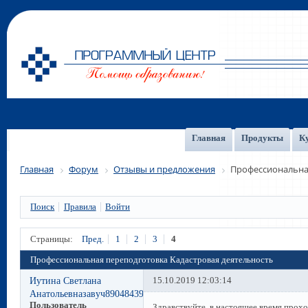
Главная
Продукты
К
Главная
Форум
Отзывы и предложения
Профессиональная
Поиск
Правила
Войти
Страницы:
Пред.
1
2
3
4
Профессиональная переподготовка Кадастровая деятельность
Иутина Светлана
15.10.2019 12:03:14
Анатольевназавуч89048439065
Пользователь
Здравствуйте, в настоящее время прохо