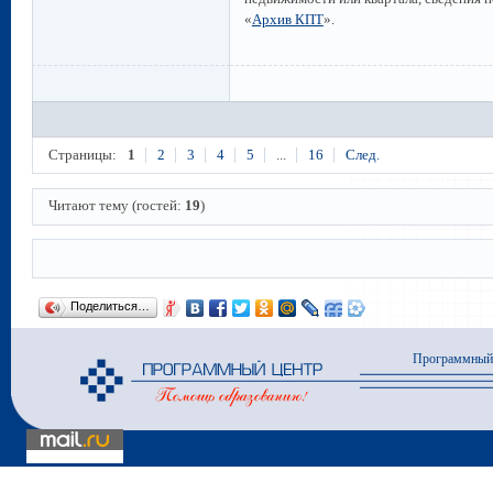
«
Архив КПТ
».
Страницы:
1
2
3
4
5
...
16
След.
Читают тему (гостей:
19
)
Поделиться…
Программный