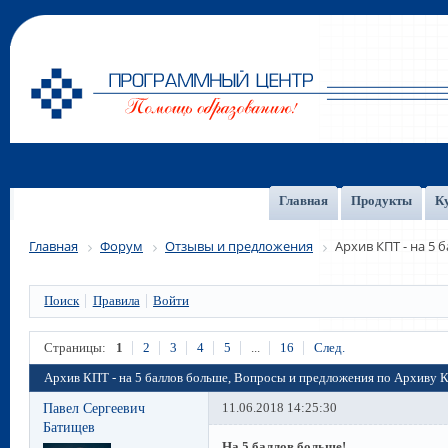
Главная
Продукты
К
Главная
Форум
Отзывы и предложения
Архив КПТ - на 5
Поиск
Правила
Войти
Страницы:
1
2
3
4
5
...
16
След.
Архив КПТ - на 5 баллов больше, Вопросы и предложения по Архиву 
Павел Сергеевич
11.06.2018 14:25:30
Батищев
На 5 баллов больше!