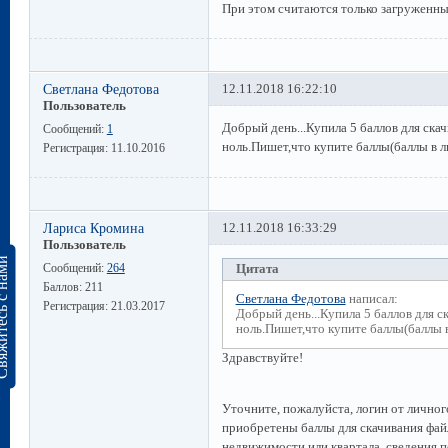
При этом считаются только загруженны
Светлана Федотова
12.11.2018 16:22:10
Пользователь
Добрый день...Купила 5 баллов для ска
Сообщений:
1
ноль.Пишет,что купите баллы(баллы в л
Регистрация:
11.10.2016
Лариса Кромина
12.11.2018 16:33:29
Пользователь
сь с нами
Сообщений:
264
Цитата
Баллов:
211
Светлана Федотова
написал:
Регистрация:
21.03.2017
Добрый день...Купила 5 баллов для с
ноль.Пишет,что купите баллы(баллы 
Здравствуйте!
Уточните, пожалуйста, логин от личного
приобретены баллы для скачивания фай
недвижимости или квартала, сведения п