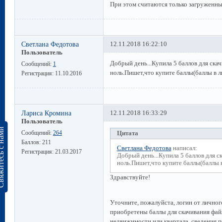
При этом считаются только загруженны
Светлана Федотова
12.11.2018 16:22:10
Пользователь
Добрый день...Купила 5 баллов для ска
Сообщений:
1
ноль.Пишет,что купите баллы(баллы в л
Регистрация:
11.10.2016
Лариса Кромина
12.11.2018 16:33:29
Пользователь
сь с нами
Сообщений:
264
Цитата
Баллов:
211
Светлана Федотова
написал:
Регистрация:
21.03.2017
Добрый день...Купила 5 баллов для с
ноль.Пишет,что купите баллы(баллы 
Здравствуйте!
Уточните, пожалуйста, логин от личного
приобретены баллы для скачивания фай
недвижимости или квартала, сведения п