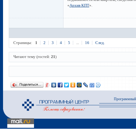
«
Архив КПТ
».
Страницы:
1
2
3
4
5
...
16
След.
Читают тему (гостей:
21
)
Поделиться…
Программный