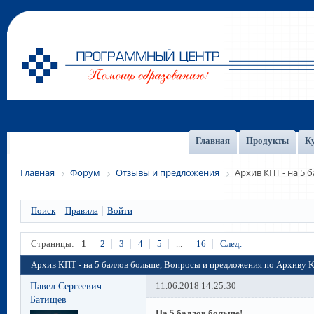
Главная
Продукты
К
Главная
Форум
Отзывы и предложения
Архив КПТ - на 5
Поиск
Правила
Войти
Страницы:
1
2
3
4
5
...
16
След.
Архив КПТ - на 5 баллов больше, Вопросы и предложения по Архиву 
Павел Сергеевич
11.06.2018 14:25:30
Батищев
На 5 баллов больше!