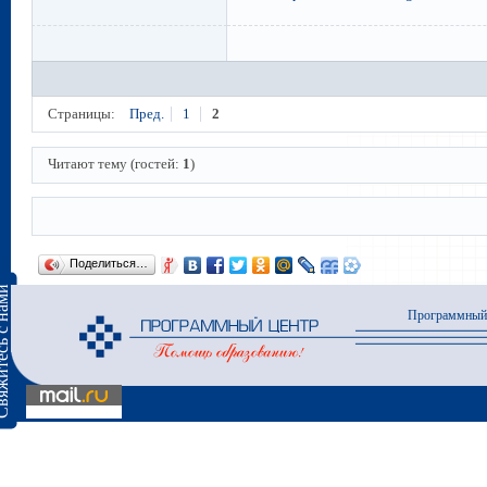
Страницы:
Пред.
1
2
Читают тему (гостей:
1
)
Поделиться…
сь с нами
Программный