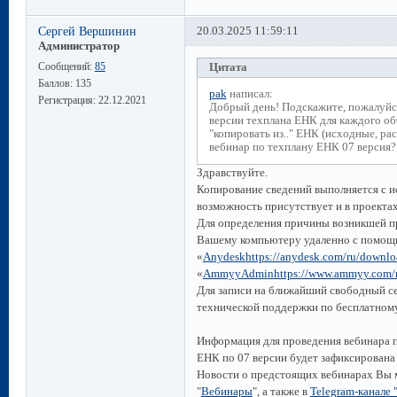
Сергей Вершинин
20.03.2025 11:59:11
Администратор
Сообщений:
85
Цитата
Баллов:
135
pak
написал:
Регистрация:
22.12.2021
Добрый день! Подскажите, пожалуйст
версии техплана ЕНК для каждого об
"копировать из.." ЕНК (исходные, рас
вебинар по техплану ЕНК 07 версия?
Здравствуйте.
Копирование сведений выполняется с ис
возможность присутствует и в проектах
Для определения причины возникшей п
Вашему компьютеру удаленно с помощь
«
Anydesk
https://anydesk.com/ru/downl
«
AmmyyAdmin
https://www.ammyy.com/
Для записи на ближайший свободный се
технической поддержки по бесплатному
Информация для проведения вебинара п
ЕНК по 07 версии будет зафиксирована 
Новости о предстоящих вебинарах Вы м
"
Вебинары
", а также в
Telegram-канале 