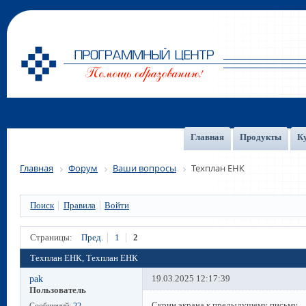
Главная
Продукты
К
Главная
Форум
Ваши вопросы
Техплан ЕНК
Поиск
Правила
Войти
Страницы:
Пред.
1
2
Техплан ЕНК, Техплан ЕНК
pak
19.03.2025 12:17:39
Пользователь
Скрин экрана к предыдущему письму.
Сообщений:
22