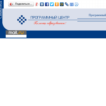
сь с нами
Поделиться…
Программный