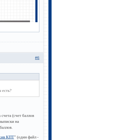
#6
ы есть?
счета (счет баллов
выписки на
баллов.
хив КПТ
” (один файл -