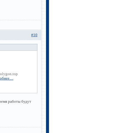
#10
olygon.top
обнее…
ремя работы будут