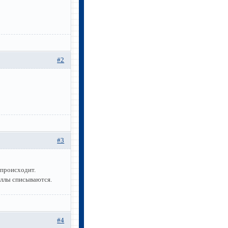
#2
#3
 происходит.
аллы списываются.
#4