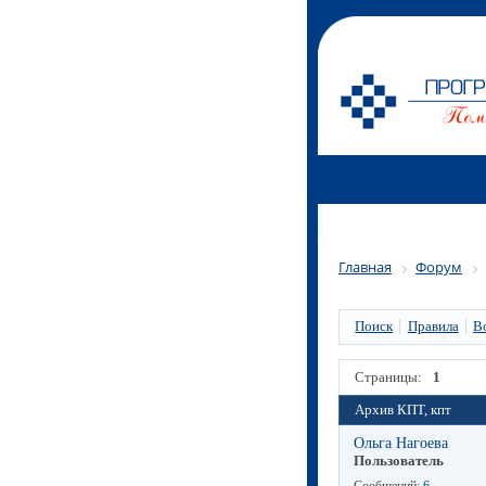
Главная
Форум
Поиск
Правила
В
Страницы:
1
Архив КПТ, кпт
Ольга Нагоева
Пользователь
Сообщений:
6