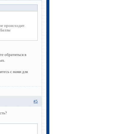
не происходит.
 Баллы
е обратиться в
ых.
итесь с нами для
#5
сть?