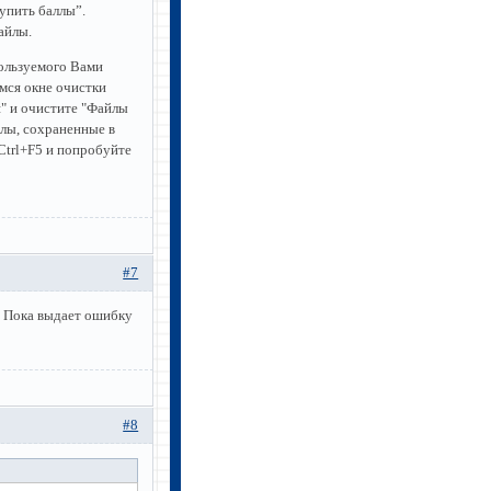
упить баллы”.
айлы.
ользуемого Вами
мся окне очистки
я" и очистите "Файлы
йлы, сохраненные в
Ctrl+F5 и попробуйте
#7
? Пока выдает ошибку
#8