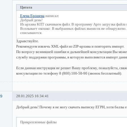
Цитата
Елена Ерошева
написал:
Добрый день!
Из архива КПТ скачиваем файл. В программу Арго загрузка файла 
Всплывает окошко: В выбранных файлах выписок не обнаружено.
списываются.
Здравствуйте.
Рекомендуем извлечь XML-файл из ZIP-архива и повторить импорт.
По вопросу возникшей ошибки и дальнейшей консультации Вы может
службу поддержки программы, в которую выполняется импорт данн
Если данная инструкция не решит Вашу проблему, пожалуйста, свяж
консультации по телефону 8 (800) 100-58-90 (звонок бесплатный).
69
28.01.2025 16:34:41
Добрый день! Почему я не могу скачать выписку ЕГРН, хотя баллы е
Прикрепленные файлы