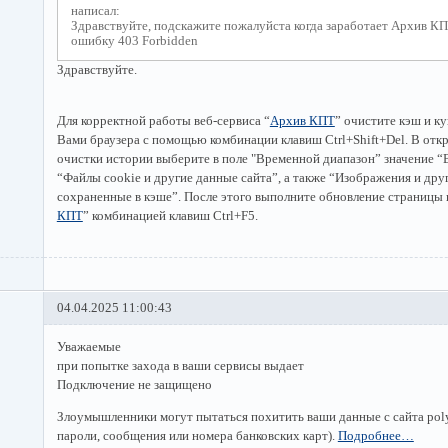
написал:
Здравствуйте, подскажите пожалуйста когда заработает Архив К
ошибку 403 Forbidden
Здравствуйте.
Для корректной работы веб-сервиса “
Архив КПТ
” очистите кэш и к
Вами браузера с помощью комбинации клавиш Ctrl+Shift+Del. В от
очистки истории выберите в поле "Временной диапазон” значение “
“Файлы cookie и другие данные сайта”, а также “Изображения и дру
сохраненные в кэше”. После этого выполните обновление страницы 
КПТ
” комбинацией клавиш Ctrl+F5.
04.04.2025 11:00:43
Уважаемые
при попытке захода в ваши сервисы выдает
Подключение не защищено
Злоумышленники могут пытаться похитить ваши данные с сайта poly
пароли, сообщения или номера банковских карт).
Подробнее…