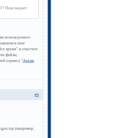
ПТ? Пока выдает
уки используемого
крывшемся окне
Все время” и очистите
гие файлы,
веб-сервиса “
Архив
#9
gon.top (например,