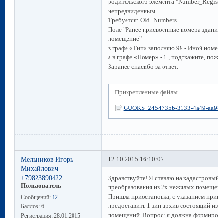
родительского элемента "Number_Regis
непредвиденным.
Требуется: Old_Numbers.
Поле "Ранее присвоенные номера здани
помещение"
в графе «Тип» заполняю 99 - Иной номе
а в графе «Номер» - 1 , подскажите, по
Заранее спасибо за ответ.
Прикрепленные файлы
GUOKS_2454735b-3133-4a49-aa98
Мельников Игорь
12.10.2015 16:10:07
Михайлович
+79823890422
Здравствуйте! Я ставлю на кадастровы
Пользователь
преобразования из 2х нежилых помещени
Пришла приостановка, с указанием прик
Сообщений:
12
предоставить 1 зип архив состоящий из
Баллов:
6
помещений. Вопрос: я должна формироват
Регистрация:
28.01.2015