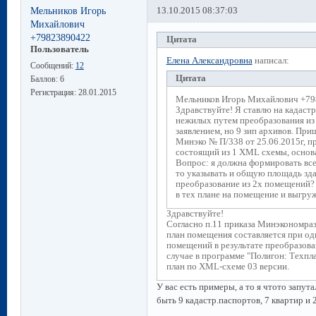
Мельников Игорь
13.10.2015 08:37:03
Михайлович
+79823890422
Цитата
Пользователь
Елена Александровна
написал:
Сообщений:
12
Цитата
Баллов:
6
Регистрация:
28.01.2015
Мельников Игорь Михайлович +79
Здравствуйте! Я ставлю на кадаст
нежилых путем преобразования из
заявлением, но 9 зип архивов. При
Минэко № П/338 от 25.06.2015г, п
состоящий из 1 XML схемы, основа
Вопрос: я должна формировать все 
то указывать и общую площадь здан
преобразование из 2х помещений? 
в тех плане на помещение и выгру
Здравствуйте!
Согласно п.11 приказа Минэкономраз
план помещения составляется при о
помещений в результате преобразова
случае в программе "Полигон: Техп
план по XML-схеме 03 версии.
У вас есть примеры, а то я чтото запут
быть 9 кадастр.паспортов, 7 квартир и