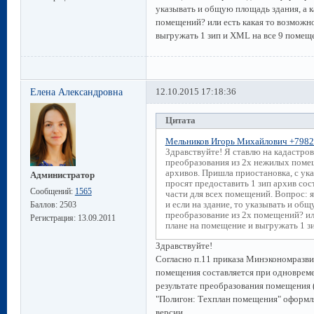
указывать и общую площадь здания, а к
помещений? или есть какая то возможно
выгружать 1 зип и XML на все 9 помещ
Елена Александровна
12.10.2015 17:18:36
Цитата
Мельников Игорь Михайлович +798
Здравствуйте! Я ставлю на кадастро
преобразования из 2х нежилых помещ
архивов. Пришла приостановка, с ука
Администратор
просят предоставить 1 зип архив со
Сообщений:
1565
части для всех помещений. Вопрос: я
и если на здание, то указывать и общ
Баллов:
2503
преобразование из 2х помещений? или
Регистрация:
13.09.2011
плане на помещение и выгружать 1 з
Здравствуйте!
Согласно п.11 приказа Минэкономразви
помещения составляется при одноврем
результате преобразования помещения (
"Полигон: Техплан помещения" оформл
версии.