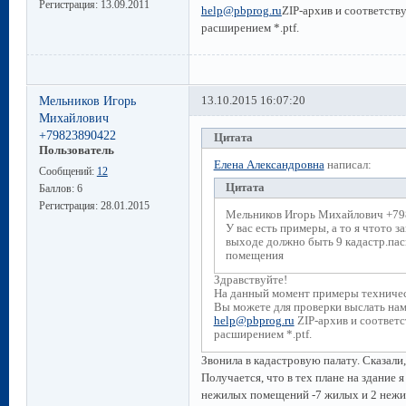
Регистрация:
13.09.2011
help@pbprog.ru
ZIP-архив и соответст
расширением *.ptf.
Мельников Игорь
13.10.2015 16:07:20
Михайлович
+79823890422
Цитата
Пользователь
Елена Александровна
написал:
Сообщений:
12
Цитата
Баллов:
6
Регистрация:
28.01.2015
Мельников Игорь Михайлович +79
У вас есть примеры, а то я чтото з
выходе должно быть 9 кадастр.пас
помещения
Здравствуйте!
На данный момент примеры техничес
Вы можете для проверки выслать на
help@pbprog.ru
ZIP-архив и соответ
расширением *.ptf.
Звонила в кадастровую палату. Сказали
Получается, что в тех плане на здание
нежилых помещений -7 жилых и 2 нежил