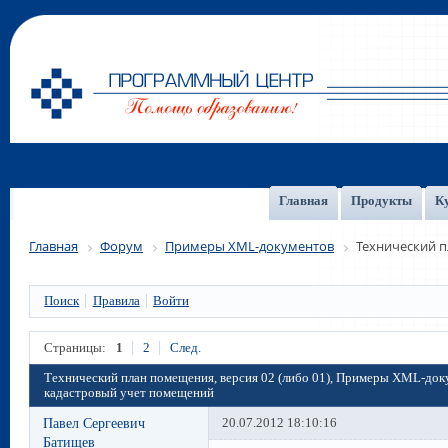
Главная
Продукты
К
Главная
Форум
Примеры XML-документов
Технический п
Поиск
Правила
Войти
Страницы:
1
2
След.
Технический план помещения, версия 02 (либо 01), Примеры XML-доку
кадастровый учет помещений
Павел Сергеевич
20.07.2012 18:10:16
Батищев