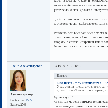
работ" в таблице "Сведения о заказчика
но не все обязательные поля заполнены
физических лицах" должна быть пустой
Для более точного ответа вышлите на 
соответствующий файл с введенными да
Файл с введенными данными в формате *
треугольник, который находится на па
выбрать из списка "сохранить как" и с
будет является файлом с введенными д
Елена Александровна
13.10.2015 10:16:39
Цитата
Мельников Игорь Михайлович +798
У вас есть примеры, а то я чтото зап
должно быть 9 кадастр.паспортов, 7
Администратор
Здравствуйте!
Сообщений:
1565
На данный момент примеры технических
Баллов:
2503
Вы можете для проверки выслать нам 