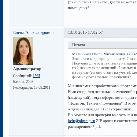
(т.к оно стоит на учете), где то может 
помещения?
Елена Александровна
13.10.2015 17:02:57
Цитата
Мельников Игорь Михайлович +798
Звонила в кадастровую палату. Сказа
Получается, что в тех плане на зда
из 2 нежилых помещений -7 жилых и 
Администратор
на здание (т.к оно стоит на учете), г
Сообщений:
1565
формируются только помещения?
Баллов:
2503
Мы являемся разработчиками программ
Регистрация:
13.09.2011
Если создается несколько помещений в
(помещений), тогда оформляется один 
"Полигон: Техплан помещения". В этом
отдельная вкладка "Характеристики".
Вы можете для проверки выслать нам 
help@pbprog.ru
ZIP-архив и соответст
расширением *.ptf.