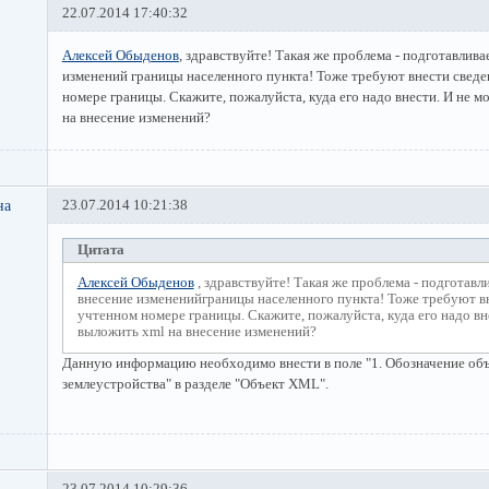
22.07.2014 17:40:32
Алексей Обыденов
, здравствуйте! Такая же проблема - подготавлива
изменений границы населенного пункта! Тоже требуют внести сведе
номере границы. Скажите, пожалуйста, куда его надо внести. И не м
на внесение изменений?
на
23.07.2014 10:21:38
Цитата
Алексей Обыденов
, здравствуйте! Такая же проблема - подготавл
внесение измененийграницы населенного пункта! Тоже требуют в
учтенном номере границы. Скажите, пожалуйста, куда его надо вн
выложить xml на внесение изменений?
Данную информацию необходимо внести в поле "1. Обозначение об
землеустройства" в разделе "Объект XML".
23.07.2014 10:29:36