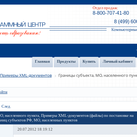
Отдел продаж:
8-800-707-41-80
8 (499) 60
Главная
Продукты
Купить
Личный кабинет
Примеры XML-документов
Границы субъекта, МО, населенного пун
ойти
След.
О, населенного пункта, Примеры XML-документов (файлы) по постановке на
аниц субъектов РФ, МО, населенных пунктов
20.07.2012 18:19:12