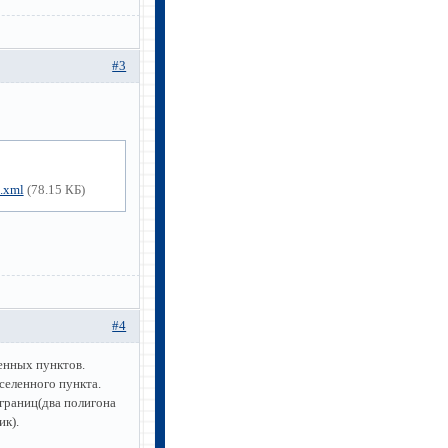
#3
.xml
(78.15 КБ)
#4
енных пунктов.
селенного пункта.
границ(два полигона
ик).