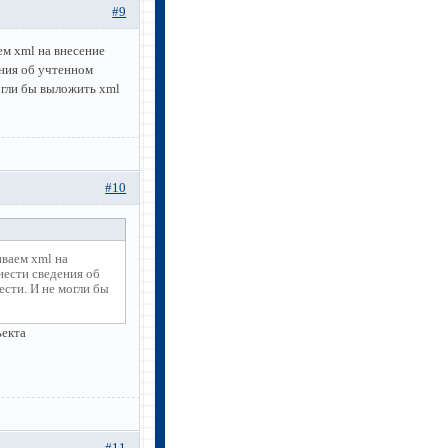
#9
ем xml на внесение
ния об учтенном
огли бы выложить xml
#10
иваем xml на
нести сведения об
ести. И не могли бы
ъекта
#11