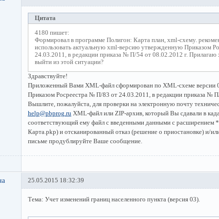
Цитата
4180 пишет:
Формировал в программе Полигон: Карта план, xml-схему. рекоме
использовать актуальную xml-версию утвержденную Приказом Ро
24.03.2011, в редакции приказа № П/54 от 08.02.2012 г. Прилагаю 
выйти из этой ситуации?
Здравствуйте!
Приложенный Вами XML-файл сформирован по XML-схеме версии 0
Приказом Росреестра № П/83 от 24.03.2011, в редакции приказа № П/
Вышлите, пожалуйста, для проверки на электронную почту техниче
help@pbprog.ru
XML-файл или ZIP-архив, который Вы сдавали в кад
соответствующий ему файл с введенными данными с расширением *
Карта.pkp) и отсканированный отказ (решение о приостановке) и/или
письме продублируйте Ваше сообщение.
на
25.05.2015 18:32:39
Тема: Учет изменений границ населенного пункта (версия 03).