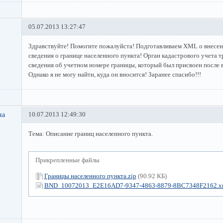
05.07.2013 13:27:47
Здравствуйте! Помогите пожалуйста! Подготавливаем XML о внесен
сведения о границе населенного пункта! Орган кадастрового учета т
сведения об учетном номере границы, который был присвоен после 
Однако я не могу найти, куда он вносится! Заранее спасибо!!!
на
10.07.2013 12:49:30
Тема: Описание границ населенного пункта.
Прикрепленные файлы
Границы населенного пункта.zip
(90.92 КБ)
BND_10072013_E2E16AD7-9347-4863-8879-8BC7348F2162.x