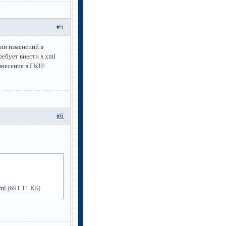
#5
ии изменений в
ребует внести в xml
внесения в ГКН!
#6
ml
(691.11 КБ)