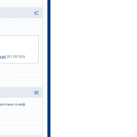
#7
xml
(81.06 КБ)
#8
лательно в миф