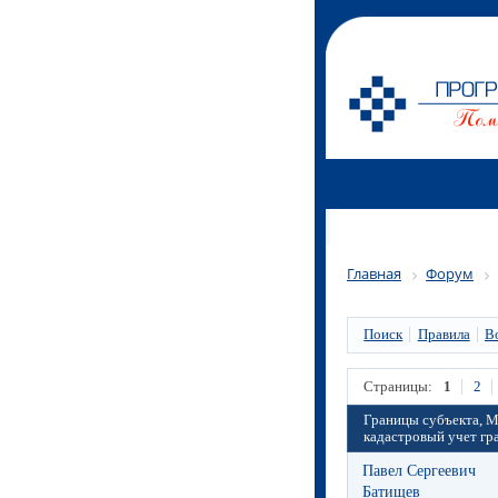
Главная
Форум
Поиск
Правила
В
Страницы:
1
2
Границы субъекта, М
кадастровый учет гр
Павел Сергеевич
Батищев