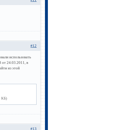
#12
овали использовать
от 24.03.2011, в
ыйти из этой
6 КБ)
#13