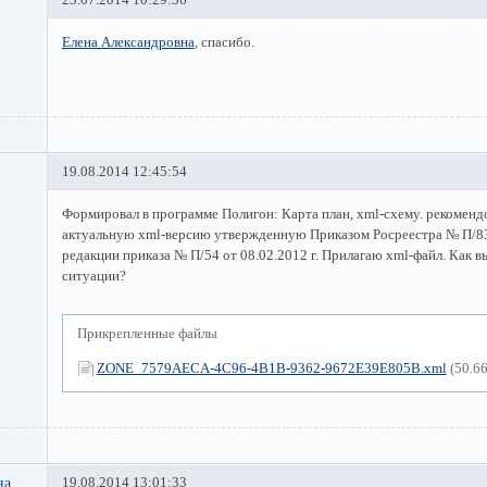
Елена Александровна
, спасибо.
19.08.2014 12:45:54
Формировал в программе Полигон: Карта план, xml-схему. рекоменд
актуальную xml-версию утвержденную Приказом Росреестра № П/83 
редакции приказа № П/54 от 08.02.2012 г. Прилагаю xml-файл. Как в
ситуации?
Прикрепленные файлы
ZONE_7579AECA-4C96-4B1B-9362-9672E39E805B.xml
(50.6
на
19.08.2014 13:01:33