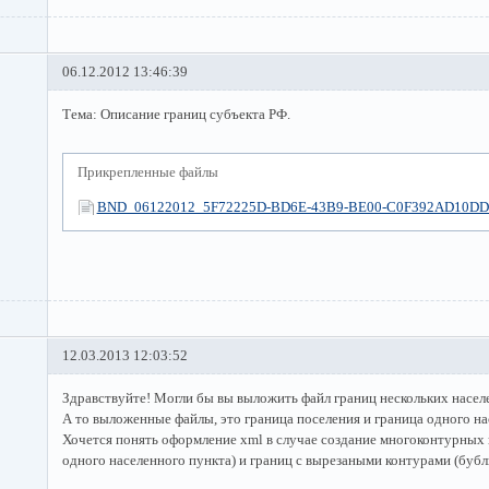
06.12.2012 13:46:39
Тема: Описание границ субъекта РФ.
Прикрепленные файлы
BND_06122012_5F72225D-BD6E-43B9-BE00-C0F392AD10DD
12.03.2013 12:03:52
Здравствуйте! Могли бы вы выложить файл границ нескольких насел
А то выложенные файлы, это граница поселения и граница одного на
Хочется понять оформление xml в случае создание многоконтурных 
одного населенного пункта) и границ с вырезаными контурами (бубл