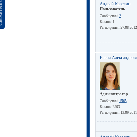
сь с нами
Андрей Карелин
Пользователь
Сообщений:
2
Баллов:
1
Регистрация:
27.08.2012
Елена Александров
Администратор
Сообщений:
1565
Баллов:
2503
Регистрация:
13.09.2011
Андрей Карелин