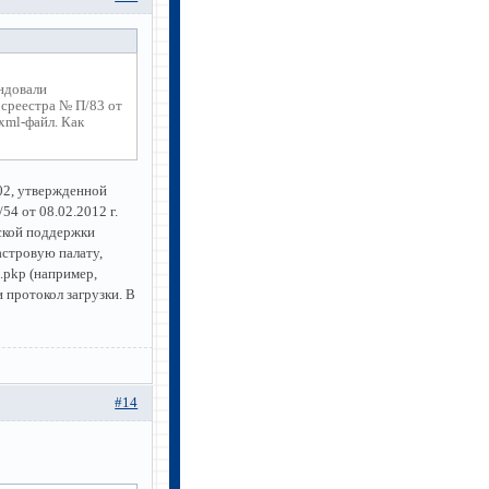
ндовали
среестра № П/83 от
xml-файл. Как
2, утвержденной
54 от 08.02.2012 г.
ской поддержки
астровую палату,
.pkp (например,
 протокол загрузки. В
#14