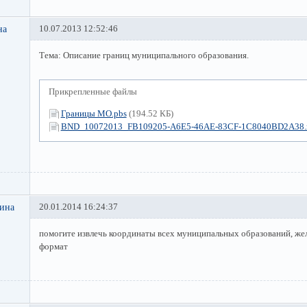
на
10.07.2013 12:52:46
Тема: Описание границ муниципального образования.
Прикрепленные файлы
Границы МО.pbs
(194.52 КБ)
BND_10072013_FB109205-A6E5-46AE-83CF-1C8040BD2A38.
рина
20.01.2014 16:24:37
помогите извлечь координаты всех муниципальных образований, же
формат