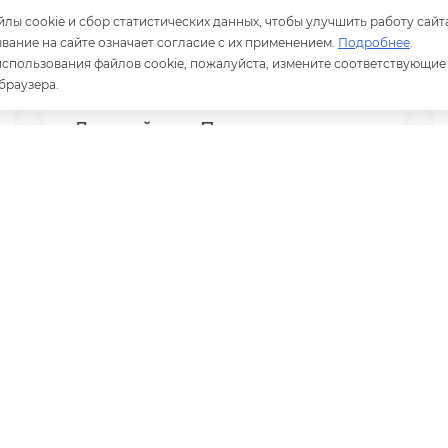
лы cookie и сбор статистических данных, чтобы улучшить работу сайт
ание на сайте означает согласие с их применением.
Подробнее
.
 использования файлов cookie, пожалуйста, измените соответствующие
браузера.
Детский сад: Питание -
Сетевая версия
Программа на 10 ПК для организации питания
и учета продуктов в дошкольных
образовательных организациях.
Работает на ОС Windows и Linux.
Подробнее
Купить
14 990 ₽