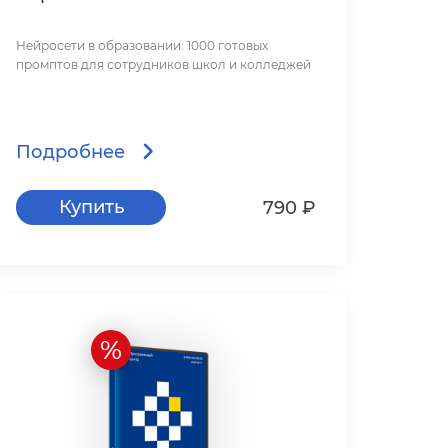
промптов для сотруднико
школ и колледжей»
Нейросети в образовании: 1000 готовых
промптов для сотрудников школ и колледжей
Подробнее
Купить
790 ₽
%