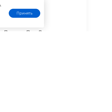
а.
Принять
Полигон Про: Лесная
декларация
Программа для оформления и подачи во ФГИС
ЛК лесной декларации и другой отчетности.
Подробнее
Купить
9 990 ₽