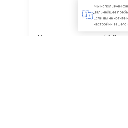
Мы используем фай
Дальнейшее пребыв
Если вы не хотите
настройки вашего 
Меню для питания детей 3–7
лет
Сезонное 10-дневное меню для питания детей
3–7 лет в дошкольных образовательных
организациях (ДОО).
Подробнее
Купить
29 990 ₽