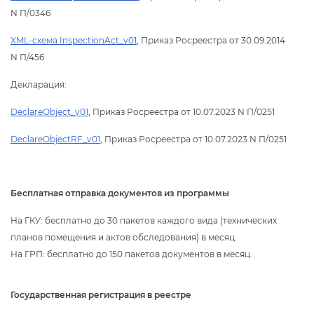
N П/0346
XML-схема InspectionAct_v01
, Приказ Росреестра от 30.09.2014
N П/456
Декларация:
DeclareObject_v01
, Приказ Росреестра от 10.07.2023 N П/0251
DeclareObjectRF_v01
, Приказ Росреестра от 10.07.2023 N П/0251
Бесплатная отправка документов из программы
На ГКУ: бесплатно до 30 пакетов каждого вида (технических
планов помещения и актов обследования) в месяц.
На ГРП: бесплатно до 150 пакетов документов в месяц.
Государственная регистрация в реестре