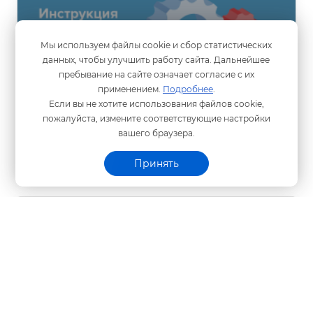
Мы используем файлы cookie и сбор статистических
Предварительная запись к специалистам
данных, чтобы улучшить работу сайта. Дальнейшее
Программного центра
пребывание на сайте означает согласие с их
применением.
Подробнее
.
Если вы не хотите использования файлов cookie,
Как записаться к специалистам Программного
пожалуйста, измените соответствующие настройки
центра для удаленной техподдержки
ашего браузера.
Принять
Частые проблемы при работе с электронной
подписью