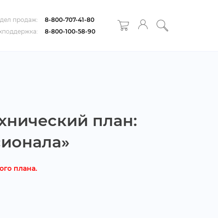
дел продаж:
8-800-707-41-80
хподдержка:
8-800-100-58-90
хнический план:
сионала»
ого плана.