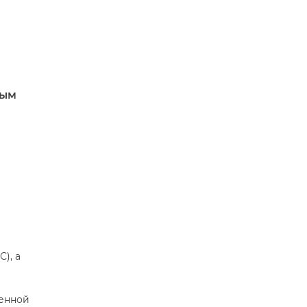
вым
), а
денной