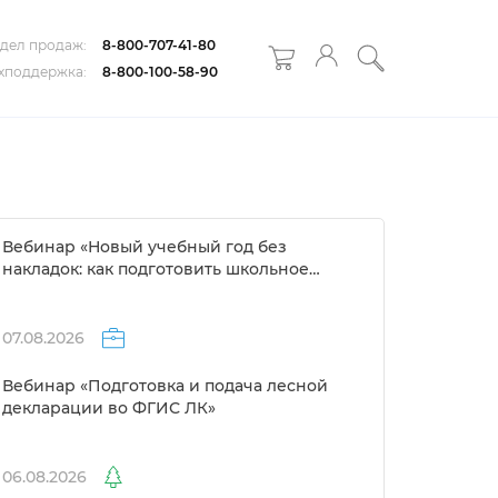
дел продаж:
8-800-707-41-80
хподдержка:
8-800-100-58-90
ебинар «Новый учебный год без
накладок: как подготовить школьное
расписание за 1 день»
07.08.2026
ебинар «Подготовка и подача лесной
декларации во ФГИС ЛК»
06.08.2026