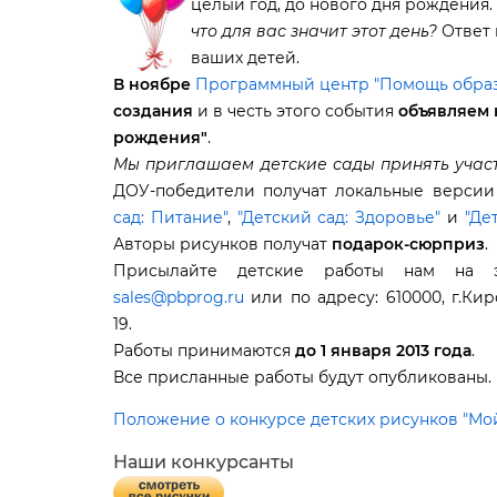
целый год, до нового дня рождения
что для вас значит этот день?
Ответ 
аших детей.
ноябре
Программный центр "Помощь образ
создания
и в честь этого события
объявляем 
рождения"
.
Мы приглашаем детские сады принять участ
ДОУ-победители получат локальные верси
сад: Питание"
,
"Детский сад: Здоровье"
и
"Де
Авторы рисунков получат
подарок-сюрприз
.
Присылайте детские работы нам на э
sales@pbprog.ru
или по адресу: 610000, г.Киро
19.
Работы принимаются
до 1 января 2013 года
.
се присланные работы будут опубликованы.
Положение о конкурсе детских рисунков "М
Наши конкурсанты