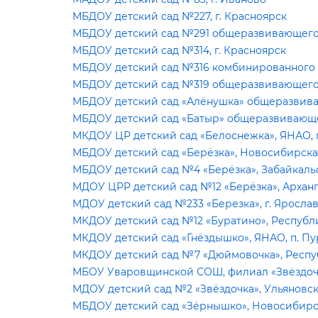
МБДОУ детский сад №227, г. Красноярск
МБДОУ детский сад №291 общеразвивающего в
МБДОУ детский сад №314, г. Красноярск
МБДОУ детский сад №316 комбинированного в
МБДОУ детский сад №319 общеразвивающего в
МБДОУ детский сад «Алёнушка» общеразвиваю
МБДОУ детский сад «Батыр» общеразвивающего
МКДОУ ЦР детский сад «Белоснежка», ЯНАО, п
МБДОУ детский сад «Берёзка», Новосибирская
МБДОУ детский сад №4 «Берёзка», Забайкальс
МДОУ ЦРР детский сад №12 «Берёзка», Арханг
МДОУ детский сад №233 «Березка», г. Яросла
МКДОУ детский сад №12 «Буратино», Республик
МКДОУ детский сад «Гнёздышко», ЯНАО, п. Пу
МКДОУ детский сад №7 «Дюймовочка», Республ
МБОУ Уваровщинской СОШ, филиал «Звёздочка
МДОУ детский сад №2 «Звёздочка», Ульяновска
МБДОУ детский сад «Зёрнышко», Новосибирска