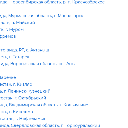
а, Новосибирская область, р. п. Краснозёрское
а, Мурманская область, г. Мончегорск
сть, п. Майский
ь, г. Муром
 Ефремо
 вида, РТ, с. Актаныш
ь, г. Татарск
а, Воронежская область, пгт Анна
 Заречье
стан, г. Кизляр
, г. Ленинск-Кузнецкий
стан, г. Октябрьский
а, Владимирская область, г. Кольчугино
ть, г. Кинешма
остан, г. Нефтекамск
да, Свердловская область, п. Горноуральский