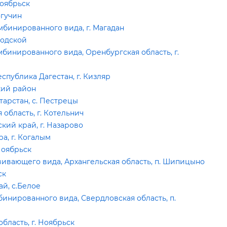
Ноябрьск
огучин
бинированного вида, г. Магадан
бодской
инированного вида, Оренбургская область, г.
спублика Дагестан, г. Кизляр
кий район
тарстан, с. Пестрецы
область, г. Котельнич
ий край, г. Назарово
а, г. Когалым
Ноябрьск
ивающего вида, Архангельская область, п. Шипицыно
ск
й, с.Белое
инированного вида, Свердловская область, п.
бласть, г. Ноябрьск