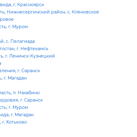
ида, г. Красноярск
ть, Нижнесергинский район, с. Кленовское
Яровое
ть, г. Муром
, с. Пелагиада
остан, г. Нефтекамск
, г. Ленинск-Кузнецкий
а
ения, г. Саранск
 г. Магадан
сть, п. Нахабино
довия, г. Саранск
ть, г. Муром
да, г. Магадан
г. Хотьково