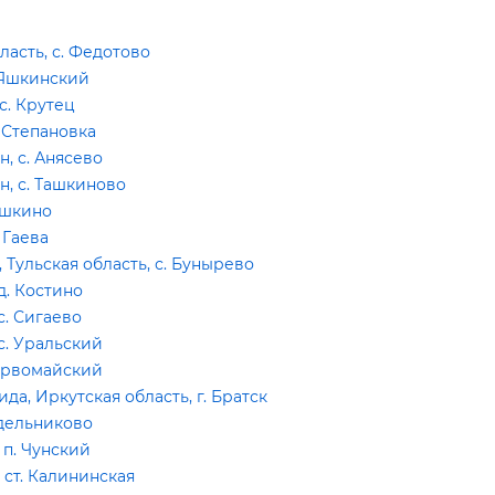
асть, с. Федотово
 Яшкинский
с. Крутец
 Степановка
, с. Анясево
, с. Ташкиново
мушкино
 Гаева
ульская область, с. Бунырево
д. Костино
с. Сигаево
с. Уральский
Первомайский
, Иркутская область, г. Братск
едельниково
 п. Чунский
ст. Калининская