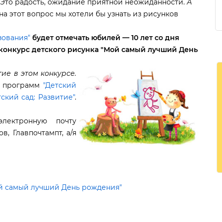
. Это радость, ожидание приятной неожиданности.
А
на этот вопрос мы хотели бы узнать из рисунко
ования"
удет отмечать юбилей — 10 лет со дня
конкурс детского рисунка "Мой самый лучший День
ие в этом конкурсе.
и программ
"Детский
тский сад: Развитие"
.
лектронную почту
в, Главпочтампт, а/я
ой самый лучший День рождения"