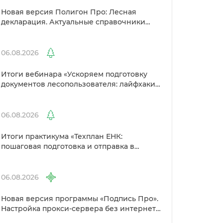
Новая версия Полигон Про: Лесная
декларация. Актуальные справочники
Рослесхоза и улучшенный выбор
сертификато
06.08.2026
Итоги вебинара «Ускоряем подготовку
документов лесопользователя: лайфхаки
от Полигон»
06.08.2026
Итоги практикума «Техплан ЕНК:
пошаговая подготовка и отправка
Росреестр»
06.08.2026
Новая версия программы «Подпись Про».
Настройка прокси-сервера без интернета
и другие изменения