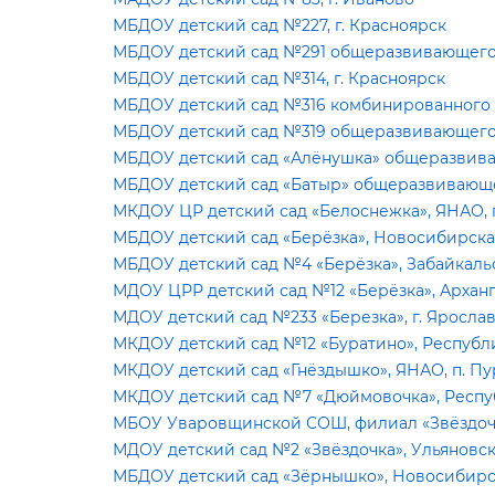
МБДОУ детский сад №227, г. Красноярск
МБДОУ детский сад №291 общеразвивающего в
МБДОУ детский сад №314, г. Красноярск
МБДОУ детский сад №316 комбинированного в
МБДОУ детский сад №319 общеразвивающего в
МБДОУ детский сад «Алёнушка» общеразвиваю
МБДОУ детский сад «Батыр» общеразвивающего
МКДОУ ЦР детский сад «Белоснежка», ЯНАО, п
МБДОУ детский сад «Берёзка», Новосибирская
МБДОУ детский сад №4 «Берёзка», Забайкальс
МДОУ ЦРР детский сад №12 «Берёзка», Арханг
МДОУ детский сад №233 «Березка», г. Яросла
МКДОУ детский сад №12 «Буратино», Республик
МКДОУ детский сад «Гнёздышко», ЯНАО, п. Пу
МКДОУ детский сад №7 «Дюймовочка», Республ
МБОУ Уваровщинской СОШ, филиал «Звёздочка
МДОУ детский сад №2 «Звёздочка», Ульяновска
МБДОУ детский сад «Зёрнышко», Новосибирска