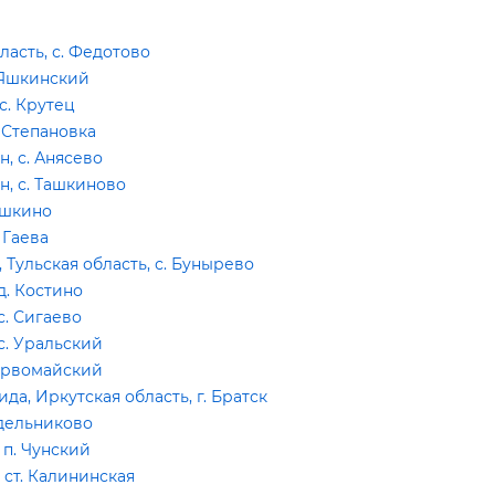
асть, с. Федотово
 Яшкинский
с. Крутец
 Степановка
, с. Анясево
, с. Ташкиново
мушкино
 Гаева
ульская область, с. Бунырево
д. Костино
с. Сигаево
с. Уральский
Первомайский
, Иркутская область, г. Братск
едельниково
 п. Чунский
ст. Калининская