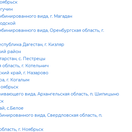
Ноябрьск
огучин
бинированного вида, г. Магадан
бодской
инированного вида, Оренбургская область, г.
спублика Дагестан, г. Кизляр
кий район
тарстан, с. Пестрецы
область, г. Котельнич
ий край, г. Назарово
а, г. Когалым
Ноябрьск
ивающего вида, Архангельская область, п. Шипицыно
ск
й, с.Белое
инированного вида, Свердловская область, п.
бласть, г. Ноябрьск