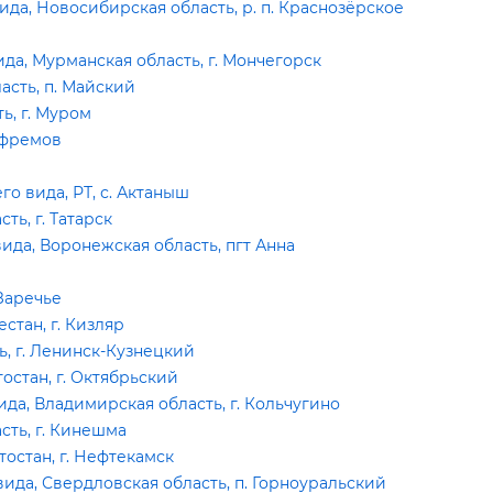
а, Новосибирская область, р. п. Краснозёрское
а, Мурманская область, г. Мончегорск
сть, п. Майский
ь, г. Муром
 Ефремо
 вида, РТ, с. Актаныш
ь, г. Татарск
а, Воронежская область, пгт Анна
 Заречье
стан, г. Кизляр
, г. Ленинск-Кузнецкий
стан, г. Октябрьский
а, Владимирская область, г. Кольчугино
ть, г. Кинешма
остан, г. Нефтекамск
да, Свердловская область, п. Горноуральский