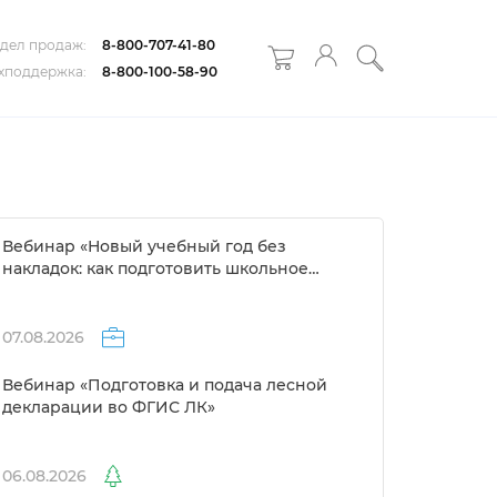
дел продаж:
8-800-707-41-80
хподдержка:
8-800-100-58-90
ебинар «Новый учебный год без
накладок: как подготовить школьное
расписание за 1 день»
07.08.2026
ебинар «Подготовка и подача лесной
декларации во ФГИС ЛК»
06.08.2026