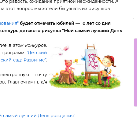
. Это радость, ожидание приятной неожиданности.
А
на этот вопрос мы хотели бы узнать из рисунко
ования"
удет отмечать юбилей — 10 лет со дня
конкурс детского рисунка "Мой самый лучший День
ие в этом конкурсе.
и программ
"Детский
тский сад: Развитие"
.
лектронную почту
в, Главпочтампт, а/я
ой самый лучший День рождения"