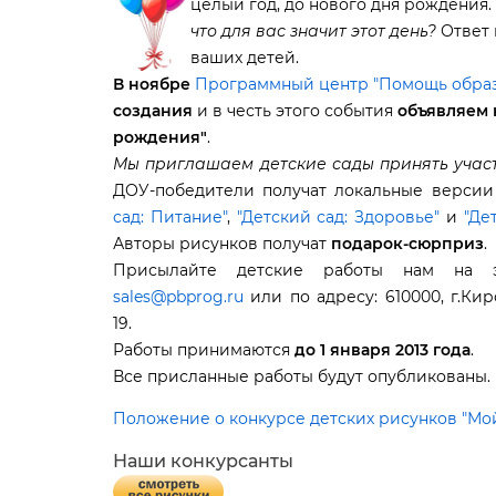
целый год, до нового дня рождения
что для вас значит этот день?
Ответ 
аших детей.
ноябре
Программный центр "Помощь образ
создания
и в честь этого события
объявляем 
рождения"
.
Мы приглашаем детские сады принять участ
ДОУ-победители получат локальные верси
сад: Питание"
,
"Детский сад: Здоровье"
и
"Де
Авторы рисунков получат
подарок-сюрприз
.
Присылайте детские работы нам на э
sales@pbprog.ru
или по адресу: 610000, г.Киро
19.
Работы принимаются
до 1 января 2013 года
.
се присланные работы будут опубликованы.
Положение о конкурсе детских рисунков "М
Наши конкурсанты