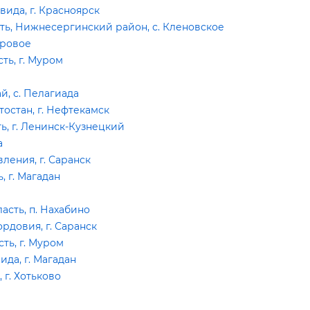
ида, г. Красноярск
ть, Нижнесергинский район, с. Кленовское
Яровое
ть, г. Муром
, с. Пелагиада
остан, г. Нефтекамск
, г. Ленинск-Кузнецкий
а
ения, г. Саранск
 г. Магадан
сть, п. Нахабино
довия, г. Саранск
ть, г. Муром
да, г. Магадан
г. Хотьково