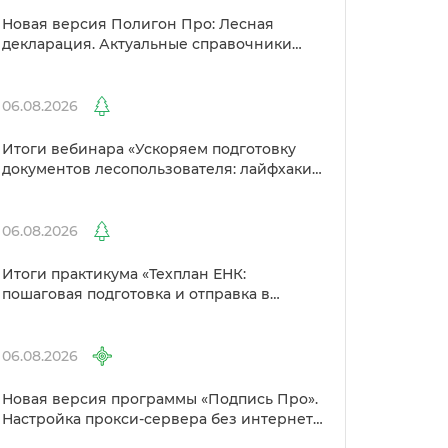
Новая версия Полигон Про: Лесная
декларация. Актуальные справочники
Рослесхоза и улучшенный выбор
сертификато
06.08.2026
Итоги вебинара «Ускоряем подготовку
документов лесопользователя: лайфхаки
от Полигон»
06.08.2026
Итоги практикума «Техплан ЕНК:
пошаговая подготовка и отправка
Росреестр»
06.08.2026
Новая версия программы «Подпись Про».
Настройка прокси-сервера без интернета
и другие изменения