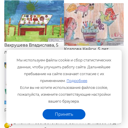
ахрушева Владислава, 5
Козлова Кейси, 5 лет
лет
Мы используем файлы cookie и сбор статистических
данных, чтобы улучшить работу сайта. Дальнейшее
пребывание на сайте означает согласие с их
применением.
Подробнее
.
Если вы не хотите использования файлов cookie,
пожалуйста, измените соответствующие настройки
ашего браузера.
Рылова Елизавета, 6 лет
Принять
полном соответствии с СанПиН 2.4.1.2660-10 для