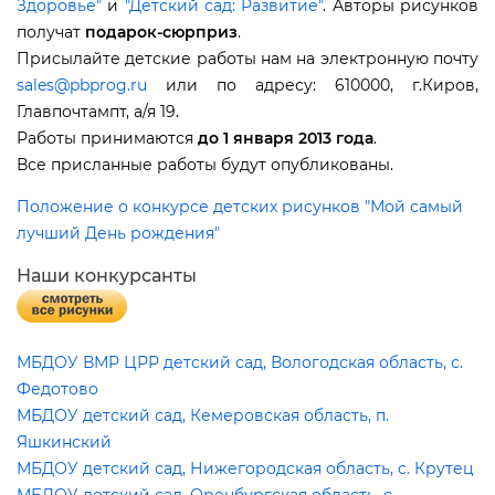
Здоровье"
и
"Детский сад: Развитие"
. Авторы рисунко
получат
подарок-сюрприз
.
Присылайте детские работы нам на электронную почту
sales@pbprog.ru
или по адресу: 610000, г.Киров,
Главпочтампт, а/я 19.
Работы принимаются
до 1 января 2013 года
.
се присланные работы будут опубликованы.
Положение о конкурсе детских рисунков "Мой самый
лучший День рождения"
Наши конкурсанты
МБДОУ ВМР ЦРР детский сад, Вологодская область, с.
Федотово
МБДОУ детский сад, Кемеровская область, п.
Яшкинский
МБДОУ детский сад, Нижегородская область, с. Крутец