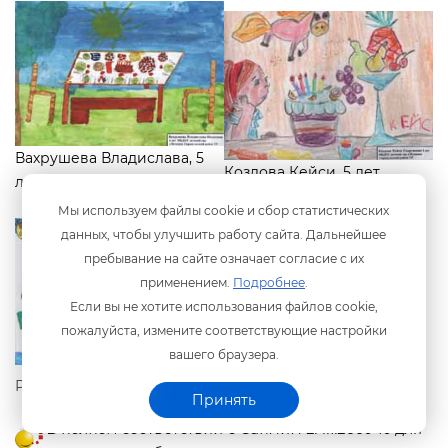
ахрушева Владислава, 5
Козлова Кейси, 5 лет
лет
Мы используем файлы cookie и сбор статистических
данных, чтобы улучшить работу сайта. Дальнейшее
пребывание на сайте означает согласие с их
применением.
Подробнее
.
Если вы не хотите использования файлов cookie,
пожалуйста, измените соответствующие настройки
ашего браузера.
Рылова Елизавета, 6 лет
Принять
полном соответствии с СанПиН 2.4.1.2660-10 для