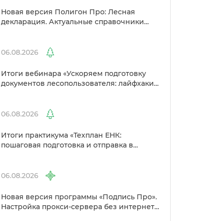
Новая версия Полигон Про: Лесная
декларация. Актуальные справочники
Рослесхоза и улучшенный выбор
сертификато
06.08.2026
Итоги вебинара «Ускоряем подготовку
документов лесопользователя: лайфхаки
от Полигон»
06.08.2026
Итоги практикума «Техплан ЕНК:
пошаговая подготовка и отправка
Росреестр»
06.08.2026
Новая версия программы «Подпись Про».
Настройка прокси-сервера без интернета
и другие изменения