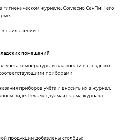
в гигиеническом журнале. Согласно СанПиН его
орме.
 в приложении 1.
складских помещений
ла учёта температуры и влажности в складских
 соответствующими приборами.
азания приборов учёта и вносить их в журнал.
онном виде. Рекомендуемая форма журнала
й продукции добавлены столбцы: