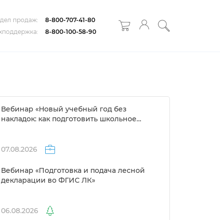
дел продаж:
8-800-707-41-80
хподдержка:
8-800-100-58-90
ебинар «Новый учебный год без
накладок: как подготовить школьное
расписание за 1 день»
07.08.2026
ебинар «Подготовка и подача лесной
декларации во ФГИС ЛК»
06.08.2026