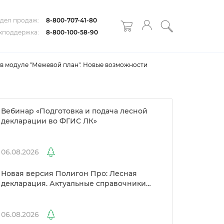
дел продаж:
8-800-707-41-80
хподдержка:
8-800-100-58-90
 в модуле "Межевой план". Новые возможности
ебинар «Подготовка и подача лесной
декларации во ФГИС ЛК»
06.08.2026
Новая версия Полигон Про: Лесная
декларация. Актуальные справочники
Рослесхоза и улучшенный выбор
сертификато
06.08.2026