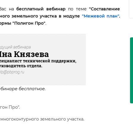
Вас на
есплатный вебинар
по теме
"С
оставление
ного земельного участка в модуле
"Межевой план"
.
ормы "Полигон Про"
.
ебинаре бесплатное.
он Про".
многоконтурного земельного участка.