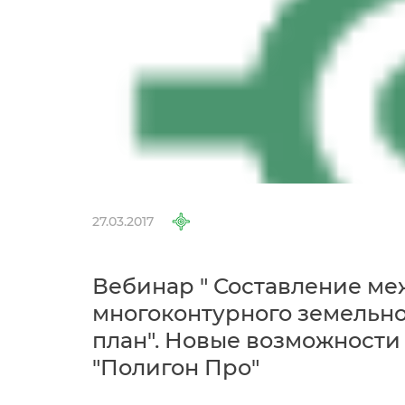
27.03.2017
ебинар " Составление меж
многоконтурного земельно
план". Новые возможности
"Полигон Про"