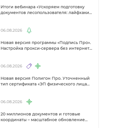
Итоги вебинара «Ускоряем подготовку
документов лесопользователя: лайфхаки
от Полигон»
06.08.2026
Новая версия программы «Подпись Про».
Настройка прокси-сервера без интернета
и другие изменения
06.08.2026
Новая версия Полигон Про. Уточненный
тип сертификата «ЭП физического лица
для Госуслуг» в Удостоверяющем центре
06.08.2026
20 миллионов документов и готовые
координаты – масштабное обновление
«Архива лесных документов»