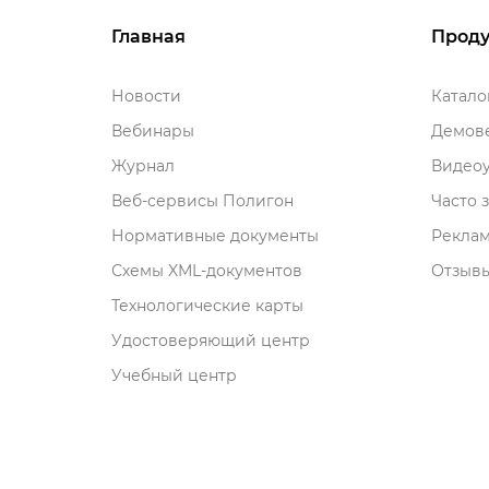
Главная
Проду
Новости
Катал
ебинары
Демове
Журнал
идеоу
еб-сервисы Полигон
Часто 
Нормативные документы
Рекла
Схемы XML-документо
Отзывы
Технологические карты
Удостоверяющий центр
Учебный центр