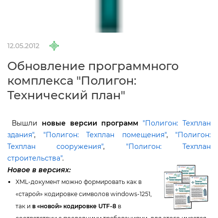
12.05.2012
Обновление программного
комплекса "Полигон:
Технический план"
ышли
новые версии программ
"Полигон: Техплан
здания"
,
"Полигон: Техплан помещения"
,
"Полигон:
Техплан сооружения"
,
"Полигон: Техплан
строительства"
.
Новое в версиях:
XML-документ можно формировать как
«старой» кодировке символов windows-1251,
так и
«новой» кодировке UTF-8