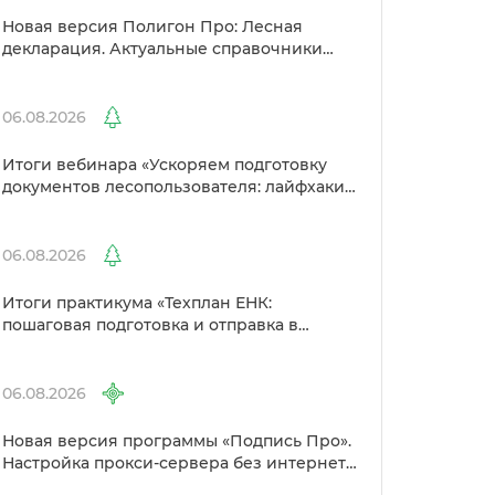
Новая версия Полигон Про: Лесная
декларация. Актуальные справочники
Рослесхоза и улучшенный выбор
сертификато
06.08.2026
Итоги вебинара «Ускоряем подготовку
документов лесопользователя: лайфхаки
от Полигон»
06.08.2026
Итоги практикума «Техплан ЕНК:
пошаговая подготовка и отправка
Росреестр»
06.08.2026
Новая версия программы «Подпись Про».
Настройка прокси-сервера без интернета
и другие изменения