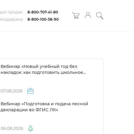
дел продаж:
8-800-707-41-80
хподдержка:
8-800-100-58-90
ебинар «Новый учебный год без
накладок: как подготовить школьное
расписание за 1 день»
07.08.2026
ебинар «Подготовка и подача лесной
декларации во ФГИС ЛК»
06.08.2026