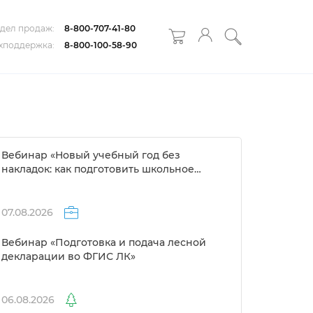
дел продаж:
8-800-707-41-80
хподдержка:
8-800-100-58-90
ебинар «Новый учебный год без
накладок: как подготовить школьное
расписание за 1 день»
07.08.2026
ебинар «Подготовка и подача лесной
декларации во ФГИС ЛК»
06.08.2026