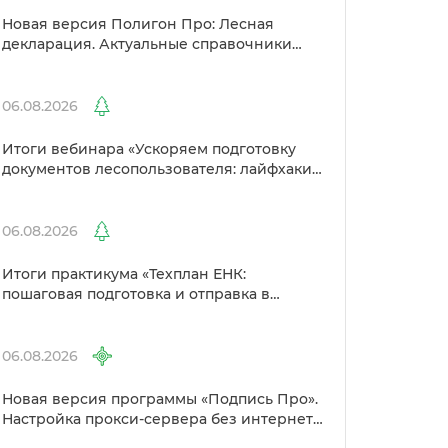
Новая версия Полигон Про: Лесная
декларация. Актуальные справочники
Рослесхоза и улучшенный выбор
сертификато
06.08.2026
Итоги вебинара «Ускоряем подготовку
документов лесопользователя: лайфхаки
от Полигон»
06.08.2026
Итоги практикума «Техплан ЕНК:
пошаговая подготовка и отправка
Росреестр»
06.08.2026
Новая версия программы «Подпись Про».
Настройка прокси-сервера без интернета
и другие изменения