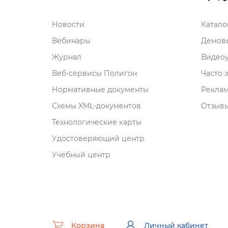
Новости
Катал
ебинары
Демове
Журнал
идеоу
еб-сервисы Полигон
Часто 
Нормативные документы
Рекла
Схемы XML-документо
Отзывы
Технологические карты
Удостоверяющий центр
Учебный центр
Корзина
Личный кабинет