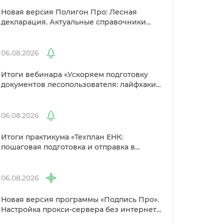
Новая версия Полигон Про: Лесная
декларация. Актуальные справочники
Рослесхоза и улучшенный выбор
сертификато
06.08.2026
Итоги вебинара «Ускоряем подготовку
документов лесопользователя: лайфхаки
от Полигон»
06.08.2026
Итоги практикума «Техплан ЕНК:
пошаговая подготовка и отправка
Росреестр»
06.08.2026
Новая версия программы «Подпись Про».
Настройка прокси-сервера без интернета
и другие изменения