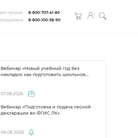
дел продаж:
8-800-707-41-80
хподдержка:
8-800-100-58-90
ебинар «Новый учебный год без
накладок: как подготовить школьное
расписание за 1 день»
07.08.2026
ебинар «Подготовка и подача лесной
декларации во ФГИС ЛК»
06.08.2026