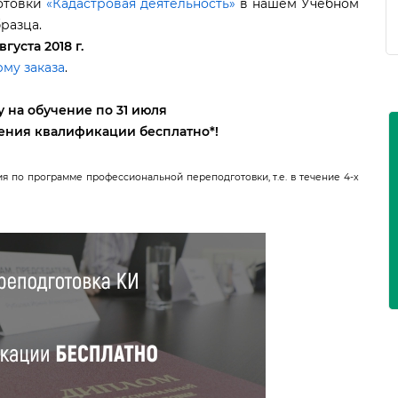
отовки
«Кадастровая деятельность»
нашем Учебном
разца.
вгуста 2018 г.
му заказа
.
 на обучение по 31 июля
шения квалификации
есплатно
*!
я по программе профессиональной переподготовки, т.е. в течение 4-х