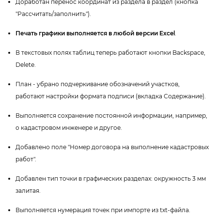
Доработан перенос координат из раздела в раздел (кнопка
"Рассчитать/за
полнить").
Печать графики выполняется в любой версии Excel
.
текстовых полях таблиц теперь работают кнопки Backspace,
Delete.
План - убрано подчеркивание обозначений участков,
работают настройки формата подписи (вкладка Содержание).
ыполняется сохранение постоянной информации, например,
о кадастровом инженере и другое.
Добавлено поле "Номер договора на выполнение кадастровых
работ".
Добавлен тип точки в графических разделах: окружность 3 мм
залитая.
ыполняется нумерация точек при импорте из txt-файла.