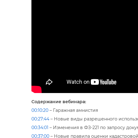
Содержание вебинара:
00:10:20
– Гаражная амнистия
00:27:44
– Новые виды разрешенного использ
00:34:01
– Изменения в ФЗ-221 по запросу до
00:37:00
– Новые правила оценки кадастрово