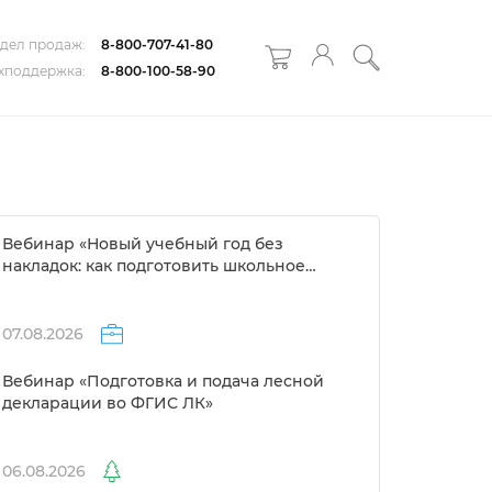
дел продаж:
8-800-707-41-80
хподдержка:
8-800-100-58-90
ебинар «Новый учебный год без
накладок: как подготовить школьное
расписание за 1 день»
07.08.2026
ебинар «Подготовка и подача лесной
декларации во ФГИС ЛК»
06.08.2026