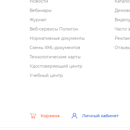
Новости
Катал
ебинары
Демове
Журнал
идеоу
еб-сервисы Полигон
Часто 
Нормативные документы
Рекла
Схемы XML-документо
Отзывы
Технологические карты
Удостоверяющий центр
Учебный центр
Корзина
Личный кабинет