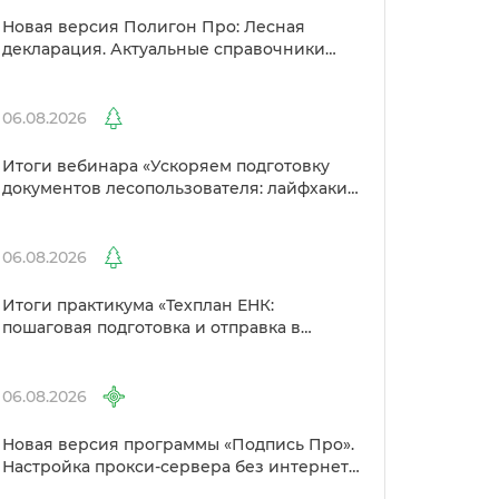
Новая версия Полигон Про: Лесная
декларация. Актуальные справочники
Рослесхоза и улучшенный выбор
сертификато
06.08.2026
Итоги вебинара «Ускоряем подготовку
документов лесопользователя: лайфхаки
от Полигон»
06.08.2026
Итоги практикума «Техплан ЕНК:
пошаговая подготовка и отправка
Росреестр»
06.08.2026
Новая версия программы «Подпись Про».
Настройка прокси-сервера без интернета
и другие изменения