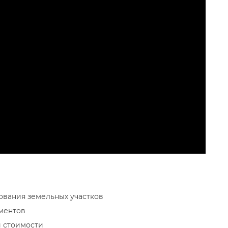
ования земельных участко
кументо
й стоимости