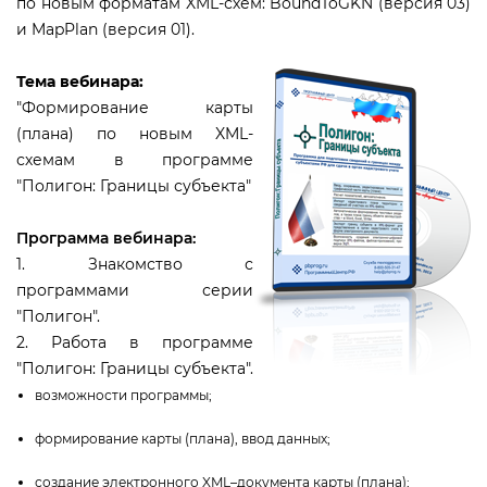
по новым форматам XML-схем: BoundToGKN (версия 03)
и MapPlan (версия 01).
Тема вебинара:
"Формирование карты
(плана) по новым XML-
схемам в программе
"Полигон: Границы субъекта"
Программа вебинара:
1. Знакомство с
программами серии
"Полигон".
2. Работа в программе
"Полигон: Границы субъекта".
озможности программы;
формирование карты (плана), ввод данных;
создание электронного XML–документа карты (плана);