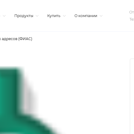
От
я
Продукты
Купить
О компании
Те
 адресов (ФИАС)