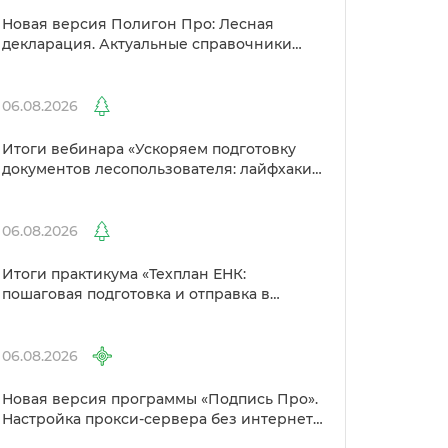
Новая версия Полигон Про: Лесная
декларация. Актуальные справочники
Рослесхоза и улучшенный выбор
сертификато
06.08.2026
Итоги вебинара «Ускоряем подготовку
документов лесопользователя: лайфхаки
от Полигон»
06.08.2026
Итоги практикума «Техплан ЕНК:
пошаговая подготовка и отправка
Росреестр»
06.08.2026
Новая версия программы «Подпись Про».
Настройка прокси-сервера без интернета
и другие изменения