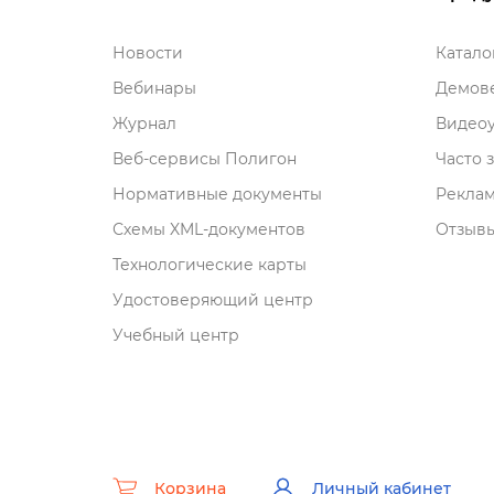
Новости
Катал
ебинары
Демове
Журнал
идеоу
еб-сервисы Полигон
Часто 
Нормативные документы
Рекла
Схемы XML-документо
Отзывы
Технологические карты
Удостоверяющий центр
Учебный центр
Корзина
Личный кабинет