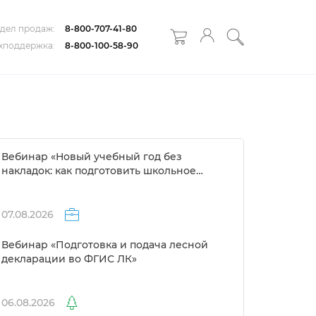
дел продаж:
8-800-707-41-80
хподдержка:
8-800-100-58-90
ебинар «Новый учебный год без
накладок: как подготовить школьное
расписание за 1 день»
07.08.2026
ебинар «Подготовка и подача лесной
декларации во ФГИС ЛК»
06.08.2026