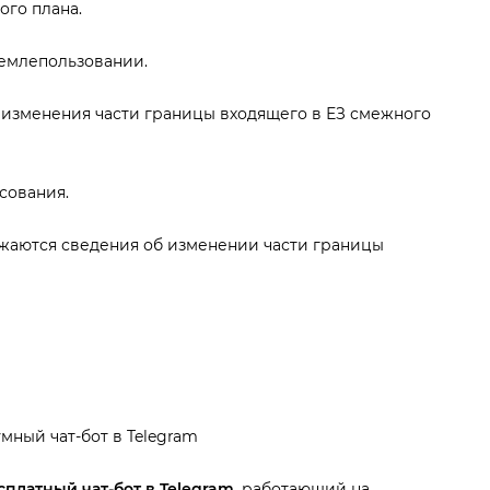
ого плана.
емлепользовании.
 изменения части границы входящего в ЕЗ смежного
сования.
ужаются сведения об изменении части границы
мный чат-бот в Telegram
платный чат-бот в Telegram
, работающий на