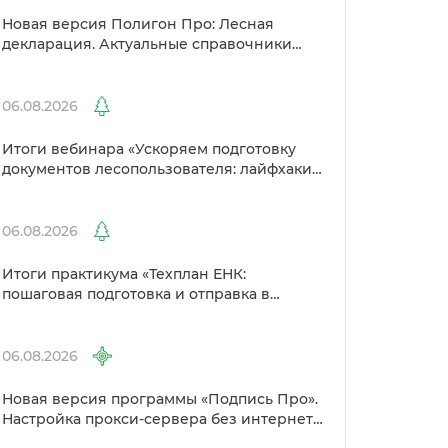
Новая версия Полигон Про: Лесная
декларация. Актуальные справочники
Рослесхоза и улучшенный выбор
сертификато
06.08.2026
Итоги вебинара «Ускоряем подготовку
документов лесопользователя: лайфхаки
от Полигон»
06.08.2026
Итоги практикума «Техплан ЕНК:
пошаговая подготовка и отправка
Росреестр»
06.08.2026
Новая версия программы «Подпись Про».
Настройка прокси-сервера без интернета
и другие изменения