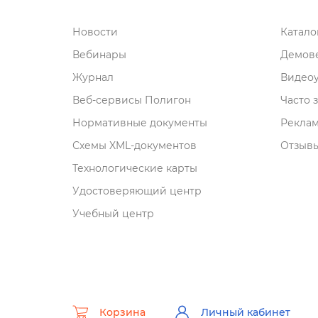
Новости
Катал
ебинары
Демове
Журнал
идеоу
еб-сервисы Полигон
Часто 
Нормативные документы
Рекла
Схемы XML-документо
Отзывы
Технологические карты
Удостоверяющий центр
Учебный центр
Корзина
Личный кабинет