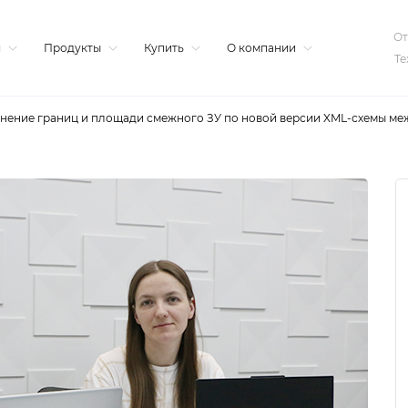
От
я
Продукты
Купить
О компании
Те
чнение границ и площади смежного ЗУ по новой версии XML-схемы ме