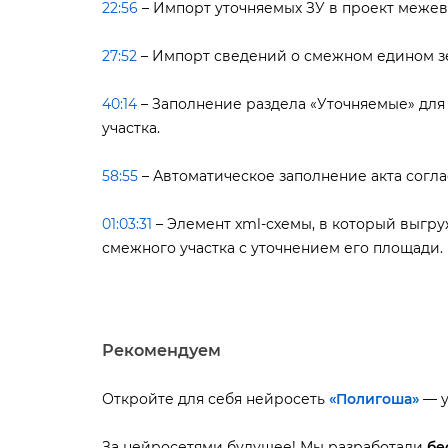
22:56
– Импорт уточняемых ЗУ в проект межев
27:52
– Импорт сведений о смежном едином з
40:14
– Заполнение раздела «Уточняемые» для
участка.
58:55
– Автоматическое заполнение акта согла
01:03:31
– Элемент xml-схемы, в который выгр
смежного участка с уточнением его площади.
Рекомендуем
Откройте для себя нейросеть
«Полигоша»
— у
За нейросетями будущее! Мы разработали
ес