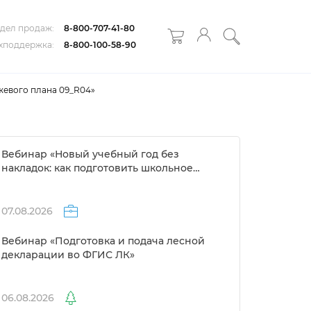
дел продаж:
8-800-707-41-80
хподдержка:
8-800-100-58-90
жевого плана 09_R04»
ебинар «Новый учебный год без
накладок: как подготовить школьное
расписание за 1 день»
07.08.2026
ебинар «Подготовка и подача лесной
декларации во ФГИС ЛК»
06.08.2026