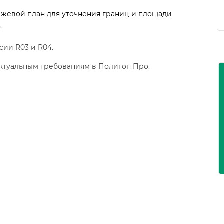
ежевой план для уточнения границ и площади
.
ии R03 и R04.
актуальным требованиям в Полигон Про.