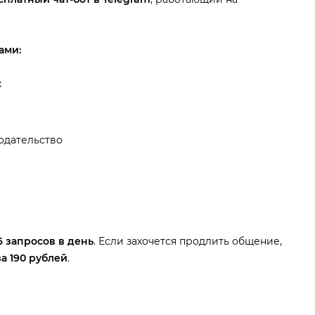
ами:
х
одательство
 запросов в день
. Если захочется продлить общение,
за 190 рублей
.