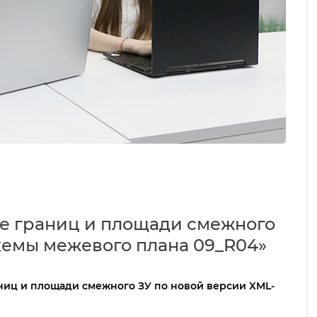
е границ и площади смежного
хемы межевого плана 09_R04»
ниц и площади смежного ЗУ по новой версии XML-