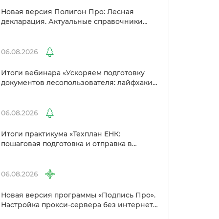
Новая версия Полигон Про: Лесная
декларация. Актуальные справочники
Рослесхоза и улучшенный выбор
сертификато
06.08.2026
Итоги вебинара «Ускоряем подготовку
документов лесопользователя: лайфхаки
от Полигон»
06.08.2026
Итоги практикума «Техплан ЕНК:
пошаговая подготовка и отправка
Росреестр»
06.08.2026
Новая версия программы «Подпись Про».
Настройка прокси-сервера без интернета
и другие изменения