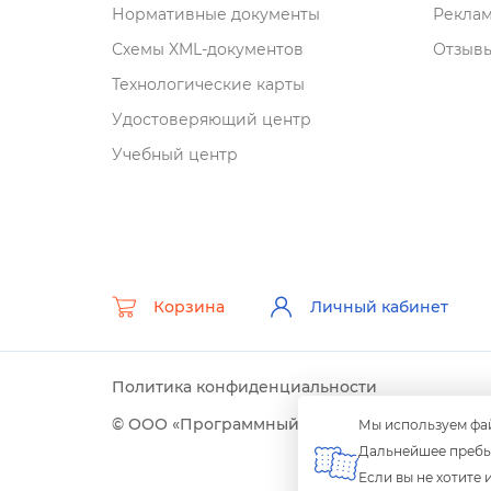
Нормативные документы
Рекла
Схемы XML-документо
Отзывы
Технологические карты
Удостоверяющий центр
Учебный центр
Корзина
Личный кабинет
Политика конфиденциальности
© ООО «Программный центр» 2003-2026 гг.
Мы используем фай
Дальнейшее пребыв
Если вы не хотите