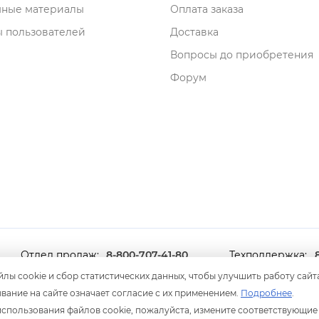
мные материалы
Оплата заказа
 пользователей
Доставка
опросы до приобретения
Форум
Отдел продаж:
8-800-707-41-80
Техподдержка:
8 499 600-600-0
лы cookie и сбор статистических данных, чтобы улучшить работу сайт
ание на сайте означает согласие с их применением.
Подробнее
.
Мы принимаем оплату
анковскими картами
 использования файлов cookie, пожалуйста, измените соответствующие