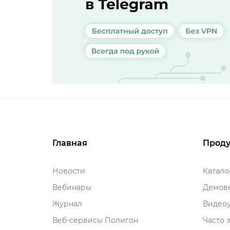
Главная
Проду
Новости
Катал
ебинары
Демове
Журнал
идеоу
еб-сервисы Полигон
Часто 