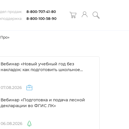
дел продаж:
8-800-707-41-80
хподдержка:
8-800-100-58-90
 Про»
ебинар «Новый учебный год без
накладок: как подготовить школьное
расписание за 1 день»
07.08.2026
ебинар «Подготовка и подача лесной
декларации во ФГИС ЛК»
06.08.2026