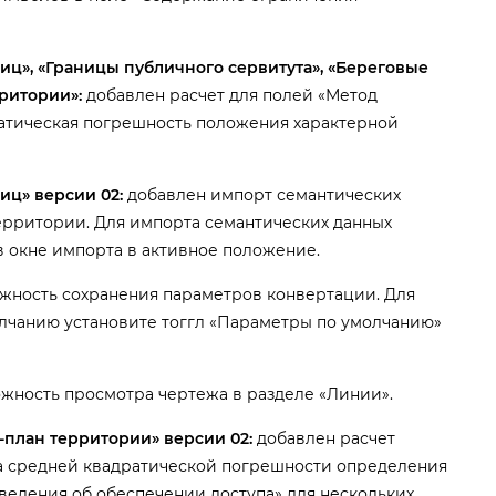
ниц», «Границы публичного сервитута», «Береговые
ритории»:
добавлен расчет для полей «Метод
атическая погрешность положения характерной
иц» версии 02:
добавлен импорт семантических
ерритории. Для импорта семантических данных
в окне импорта в активное положение.
жность сохранения параметров конвертации. Для
лчанию установите тоггл «Параметры по умолчанию»
жность просмотра чертежа в разделе «Линии».
-план территории» версии 02:
добавлен расчет
а средней квадратической погрешности определения
Сведения об обеспечении доступа» для нескольких