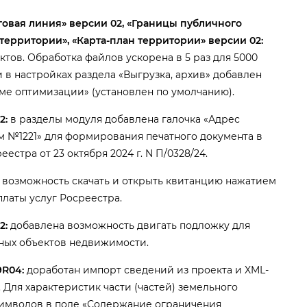
говая линия» версии 02, «Границы публичного
территории», «Карта-план территории» версии 02:
тов. Обработка файлов ускорена в 5 раз для 5000
 в настройках раздела «Выгрузка, архив» добавлен
ме оптимизации» (установлен по умолчанию).
2:
разделы модуля добавлена галочка «Адрес
ем №1221» для формирования печатного документа
стра от 23 октября 2024 г. N П/0328/24.
возможность скачать и открыть квитанцию нажатием
платы услуг Росреестра.
2:
добавлена возможность двигать подложку для
ных объектов недвижимости.
9R04:
доработан импорт сведений из проекта и XML-
Для характеристик части (частей) земельного
 символов в поле «Содержание ограничения