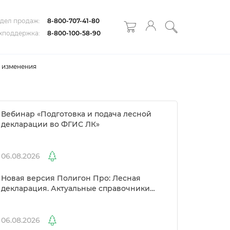
дел продаж:
8-800-707-41-80
хподдержка:
8-800-100-58-90
е изменения
ебинар «Подготовка и подача лесной
декларации во ФГИС ЛК»
06.08.2026
Новая версия Полигон Про: Лесная
декларация. Актуальные справочники
Рослесхоза и улучшенный выбор
сертификато
06.08.2026