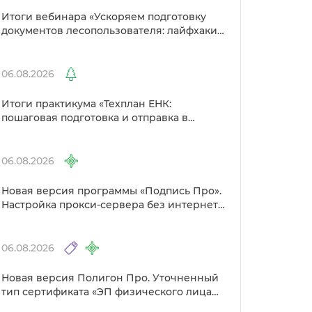
Итоги вебинара «Ускоряем подготовку
документов лесопользователя: лайфхаки
от Полигон»
06.08.2026
Итоги практикума «Техплан ЕНК:
пошаговая подготовка и отправка
Росреестр»
06.08.2026
Новая версия программы «Подпись Про».
Настройка прокси-сервера без интернета
и другие изменения
06.08.2026
Новая версия Полигон Про. Уточненный
тип сертификата «ЭП физического лица
для Госуслуг» в Удостоверяющем центре