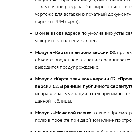
экземпляров раздела. Расширен список во
чертежа для вставки в печатный документ
(.pgm) и PPM (.ppm).
окне ввода адреса по умолчанию установ
ускорить заполнение адреса.
Модуль «Карта план зон» версии 02:
при вы
объекта: введенное значение сравнивается
ыводится предупреждение.
Модули «Карта план зон» версии 02, «Про
ерсии 02, «Границы публичного сервитута»
исправлена нумерация точек при импорте 
данной таблицы.
Модуль «Межевой план»:
окне «Просмотр X
полю в проекте при двойном клике по стр