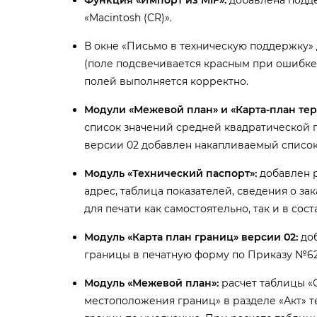
Функция «Импорт из MIF»:
добавлена подде
«Macintosh (CR)».
окне «Письмо в техническую поддержку» 
(поле подсвечивается красным при ошибке)
полей выполняется корректно.
Модули «Межевой план» и «Карта-план тер
список значений средней квадратической 
ерсии 02 добавлен накапливаемый список 
Модуль «Технический паспорт»:
добавлен р
адрес, таблица показателей, сведения о зак
для печати как самостоятельно, так и в сост
Модуль «Карта план границ» версии 02:
доб
раницы в печатную форму по Приказу №62
Модуль «Межевой план»:
расчет таблицы «С
местоположения границ» в разделе «Акт» т