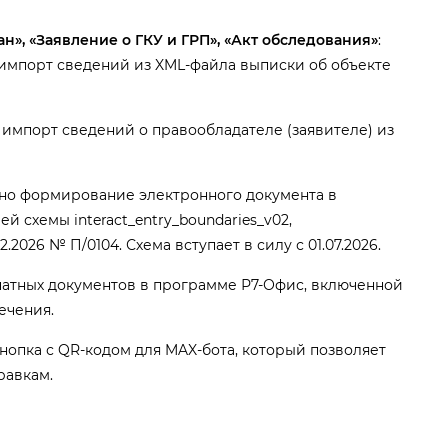
», «Заявление о ГКУ и ГРП», «Акт обследования»
:
импорт сведений из XML-файла выписки об объекте
н импорт сведений о правообладателе (заявителе) из
ено формирование электронного документа
й схемы interact_entry_boundaries_v02,
2026 № П/0104. Схема вступает в силу с 01.07.2026.
атных документов в программе Р7-Офис, включенной
ечения.
опка с QR-кодом для MAX-бота, который позволяет
равкам.