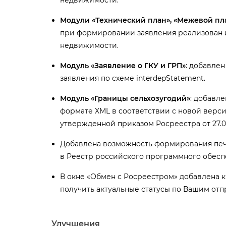
недвижимости.
Модули «Технический план», «Межевой план
при формировании заявления реализован 
недвижимости.
Модуль «Заявление о ГКУ и ГРП»
: добавле
заявления по схеме interdepStatement.
Модуль «Границы сельхозугодий»
: добавл
формате XML в соответствии с новой версие
утвержденной приказом Росреестра от 27.02.
Добавлена возможность формирования печ
Реестр российского программного обесп
окне «Обмен с Росреестром» добавлена кн
получить актуальные статусы по Вашим отп
Улучшения