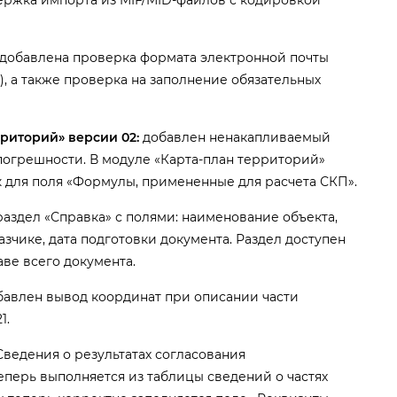
ржка импорта из MIF/MID-файлов с кодировкой
добавлена проверка формата электронной почты
, а также проверка на заполнение обязательных
риторий» версии 02:
добавлен ненакапливаемый
погрешности. В модуле «Карта-план территорий»
для поля «Формулы, примененные для расчета СКП».
аздел «Справка» с полями: наименование объекта,
азчике, дата подготовки документа. Раздел доступен
аве всего документа.
авлен вывод координат при описании части
1.
ведения о результатах согласования
еперь выполняется из таблицы сведений о частях