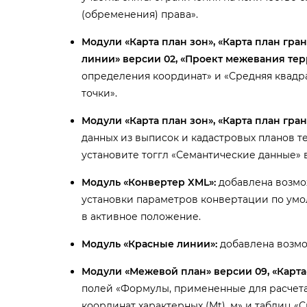
(обременения) права».
Модули «Карта план зон», «Карта план гра
линии» версии 02, «Проект межевания тер
определения координат» и «Средняя квадр
точки».
Модули «Карта план зон», «Карта план гран
данных из выписок и кадастровых планов т
установите тоггл «Семантические данные» 
Модуль «Конвертер XML»:
добавлена возмо
установки параметров конвертации по умо
активное положение.
Модуль «Красные линии»:
добавлена возмо
Модули «Межевой план» версии 09, «Карта
полей «Формулы, примененные для расчет
координат характерных (Mt), м» и таблиц «