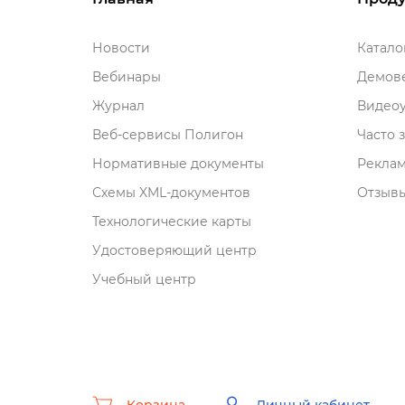
Новости
Катал
ебинары
Демове
Журнал
идеоу
еб-сервисы Полигон
Часто 
Нормативные документы
Рекла
Схемы XML-документо
Отзывы
Технологические карты
Удостоверяющий центр
Учебный центр