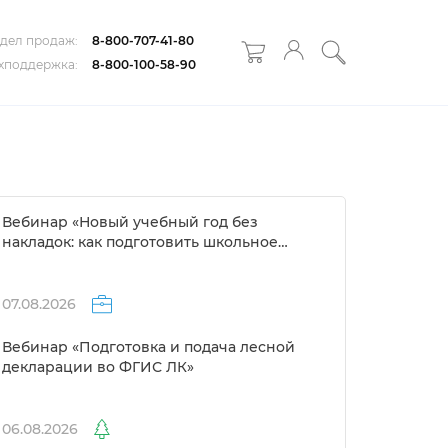
дел продаж:
8-800-707-41-80
хподдержка:
8-800-100-58-90
ебинар «Новый учебный год без
накладок: как подготовить школьное
расписание за 1 день»
07.08.2026
ебинар «Подготовка и подача лесной
декларации во ФГИС ЛК»
06.08.2026