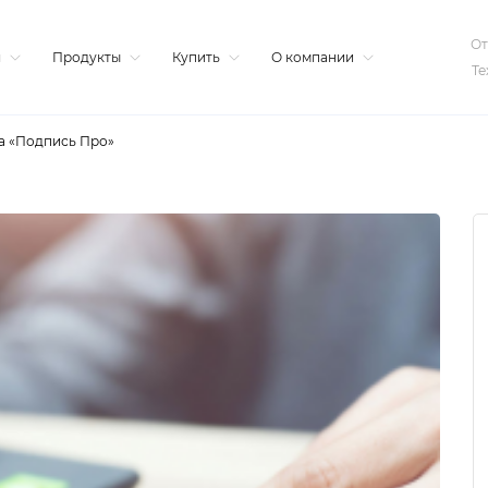
От
я
Продукты
Купить
О компании
Те
а «Подпись Про»