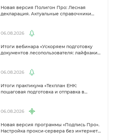
Новая версия Полигон Про: Лесная
декларация. Актуальные справочники
Рослесхоза и улучшенный выбор
сертификато
06.08.2026
Итоги вебинара «Ускоряем подготовку
документов лесопользователя: лайфхаки
от Полигон»
06.08.2026
Итоги практикума «Техплан ЕНК:
пошаговая подготовка и отправка
Росреестр»
06.08.2026
Новая версия программы «Подпись Про».
Настройка прокси-сервера без интернета
и другие изменения