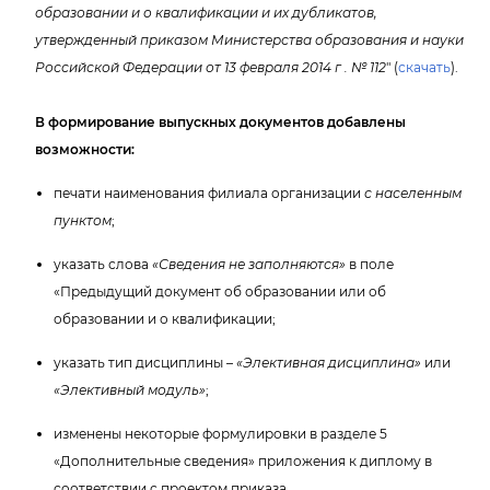
образовании и о квалификации и их дубликатов,
утвержденный приказом Министерства образования и науки
Российской Федерации от 13 февраля 2014 г . № 112
" (
скачать
).
формирование выпускных документов добавлены
озможности:
печати наименования филиала организации
с населенным
пунктом
;
указать слова
«Сведения не заполняются»
поле
«Предыдущий документ об образовании или о
образовании и о квалификации;
указать тип дисциплины –
«Элективная дисциплина»
или
«Элективный модуль»
;
изменены некоторые формулировки в разделе 5
«Дополнительные сведения» приложения к диплому
соответствии с проектом приказа.