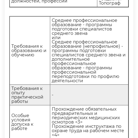
должностей, профессий
Топограф
Среднее профессиональное
образование - программы
подготовки специалисто
среднего звена
или
Среднее профессиональное
Требования к
образование (непрофильное) -
образованию и
программы подготовки
обучению
специалистов среднего звена и
дополнительное
профессиональное
образование - программы
профессиональной
переподготовки по профилю
деятельности
Требования к
опыту
-
практической
работы
Прохождение обязательных
предварительных и
Особые
периодических медицинских
условия
осмотров <3>
допуска к
Прохождение инструктажа по
работе
охране труда на рабочем месте
<4>