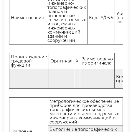
инженерно-
топографических
планов и
Урове
ыполнение
Наименование
Код
A/03.5
(подур
съемки наземных
квали
и подземных
инженерных
коммуникаций,
зданий и
сооружений
Происхождение
Заимствовано
трудовой
Оригинал
X
из оригинала
функции
Код
оригин
Метрологическое обеспечение
приборов для производства
топографических съемок
местности и съемок подземных
инженерных коммуникаций и
сооружений
ыполнение топографических
Трудовые