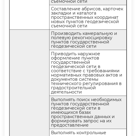
съемочной сети
Составление абрисов, карточек
закладки и каталога
пространственных координат
новых пунктов геодезической
съемочной сети
Производить камеральную и
полевую рекогносцировку
пунктов государственной
еодезической сети
Приводить наружное
оформление пункто
осударственной
еодезической сети
соответствие с требованиями
нормативных правовых актов и
документов системы
технического регулирования
радостроительной
деятельности
ыполнять поиск необходимых
пунктов государственной
еодезической сети
имеющихся базах
пространственных данных и
формировать запрос на их
предоставление
ыполнять контрольные