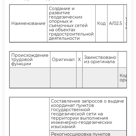
Создание и
развитие
еодезических
Уро
опорных и
Наименование
Код
A/02.5
(под
съемочных сетей
ква
на объектах
радостроительной
деятельности
Происхождение
Заимствовано
трудовой
Оригинал
X
из оригинала
функции
Код
оригин
Составление запросов о выдаче
координат пункто
осударственной
еодезической сети на
территории выполнения
инженерно-геодезических
изысканий
Рекогносцировка пункто