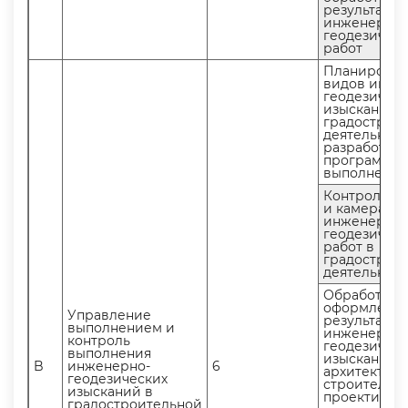
результато
инженерно-
еодезическ
работ
Планирова
идов инже
еодезическ
изысканий 
радостроит
деятельност
разработка
программы 
ыполнения
Контроль п
и камераль
инженерно-
еодезическ
работ
радостроит
деятельнос
Обработка 
оформлени
Управление
результато
ыполнением и
инженерно-
контроль
еодезическ
ыполнения
изысканий 
B
инженерно-
6
архитектурн
еодезических
строительн
изысканий
проектиров
радостроительной