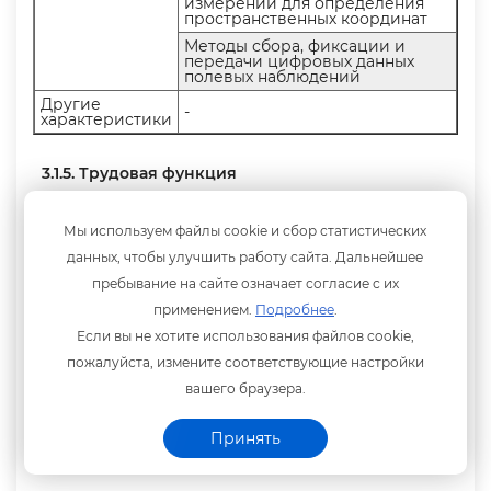
измерений для определения
пространственных координат
Методы сбора, фиксации и
передачи цифровых данных
полевых наблюдений
Другие
-
характеристики
3.1.5. Трудовая функция
ыполнение
инженерно-
Мы используем файлы cookie и сбор статистических
Уро
идрографических
Наименование
Код
A/05.5
(под
работ
данных, чтобы улучшить работу сайта. Дальнейшее
ква
радостроительной
пребывание на сайте означает согласие с их
деятельности
применением.
Подробнее
.
Если вы не хотите использования файлов cookie,
Происхождение
Заимствовано
пожалуйста, измените соответствующие настройки
трудовой
Оригинал
X
из оригинала
функции
ашего браузера.
Код
Принять
оригин