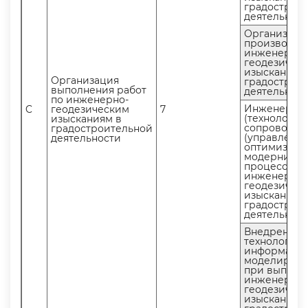
радостроит
деятельнос
Организаци
производст
инженерно-
еодезическ
изыскани
Организация
радостроит
ыполнения работ
деятельнос
по инженерно-
Инженерно
C
еодезическим
7
(технологич
изысканиям
сопровожд
радостроительной
(управление
деятельности
оптимизаци
модернизац
процессо
инженерно-
еодезическ
изыскани
радостроит
деятельнос
недрение
технологий
информаци
моделирова
при выполн
инженерно-
еодезическ
изыскани