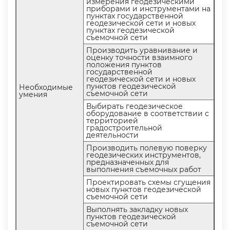
измерения геодезическими
приборами и инструментами на
пунктах государственной
еодезической сети и новых
пунктах геодезической
съемочной сети
Производить уравнивание и
оценку точности взаимного
положения пункто
осударственной
еодезической сети и новых
пунктов геодезической
Необходимые
съемочной сети
умения
ыбирать геодезическое
оборудование в соответствии с
территорией
радостроительной
деятельности
Производить полевую поверку
еодезических инструментов,
предназначенных для
ыполнения съемочных работ
Проектировать схемы сгущения
новых пунктов геодезической
съемочной сети
ыполнять закладку новых
пунктов геодезической
съемочной сети