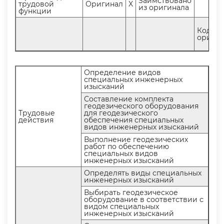
Заимствовано
трудовой
Оригинал
X
из оригинала
функции
Код
оригин
Определение видо
специальных инженерных
изысканий
Составление комплекта
еодезического оборудования
Трудовые
для геодезического
действия
обеспечения специальных
идов инженерных изысканий
ыполнение геодезических
работ по обеспечению
специальных видо
инженерных изысканий
Определять виды специальных
инженерных изысканий
ыбирать геодезическое
оборудование в соответствии с
идом специальных
инженерных изысканий