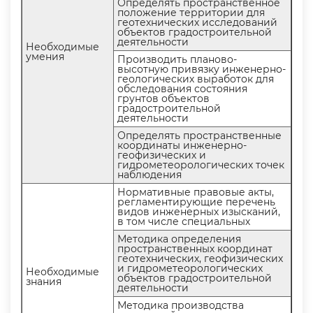
Определять пространственное
положение территории для
еотехнических исследований
объектов градостроительной
деятельности
Необходимые
умения
Производить планово-
ысотную привязку инженерно-
еологических выработок для
обследования состояния
рунтов объекто
радостроительной
деятельности
Определять пространственные
координаты инженерно-
еофизических и
идрометеорологических точек
наблюдения
Нормативные правовые акты,
регламентирующие перечень
идов инженерных изысканий,
том числе специальных
Методика определения
пространственных координат
еотехнических, геофизических
и гидрометеорологических
Необходимые
объектов градостроительной
знания
деятельности
Методика производства