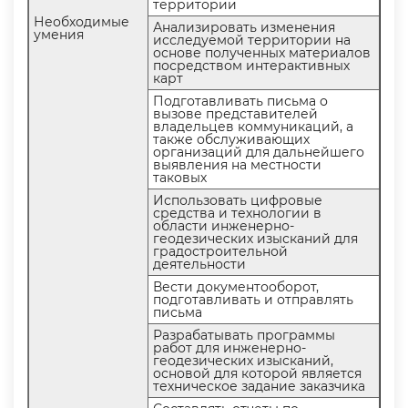
территории
Необходимые
Анализировать изменения
умения
исследуемой территории на
основе полученных материало
посредством интерактивных
карт
Подготавливать письма о
ызове представителей
ладельцев коммуникаций, а
также обслуживающих
организаций для дальнейшего
ыявления на местности
таковых
Использовать цифровые
средства и технологии
области инженерно-
еодезических изысканий для
радостроительной
деятельности
ести документооборот,
подготавливать и отправлять
письма
Разрабатывать программы
работ для инженерно-
еодезических изысканий,
основой для которой является
техническое задание заказчика