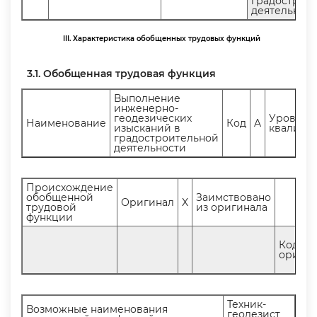
радостроит
деятельнос
III. Характеристика обобщенных трудовых функций
3.1. Обобщенная трудовая функция
ыполнение
инженерно-
еодезических
Уровень
Наименование
Код
A
изысканий
квалифи
радостроительной
деятельности
Происхождение
обобщенной
Заимствовано
Оригинал
X
трудовой
из оригинала
функции
Код
оригин
Техник-
озможные наименования
еодезист