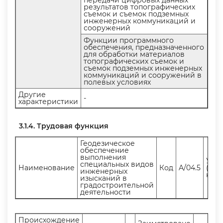
передачи цифровых данных
результатов топографических
съемок и съемок подземных
инженерных коммуникаций и
сооружений
Функции программного
обеспечения, предназначенного
для обработки материало
топографических съемок и
съемок подземных инженерных
коммуникаций и сооружений
полевых условиях
Другие
-
характеристики
3.1.4. Трудовая функция
Геодезическое
обеспечение
ыполнения
Уро
специальных видо
Наименование
Код
A/04.5
(под
инженерных
ква
изысканий
радостроительной
деятельности
Происхождение