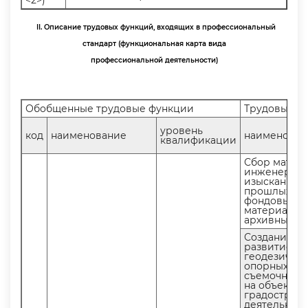
<2>)
II. Описание трудовых функций, входящих в профессиональный
стандарт (функциональная карта вида
профессиональной деятельности)
Обобщенные трудовые функции
Трудовые ф
уровень
код
наименование
наименован
квалификации
Сбор мате
инженерны
изысканий
прошлых лет
фондовых
материалов
архивных д
Создание и
развитие
еодезическ
опорных и
съемочных 
на объектах
радостроит
деятельнос