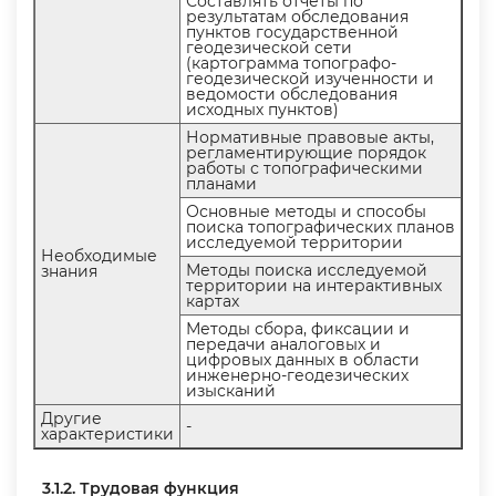
Составлять отчеты по
результатам обследования
пунктов государственной
еодезической сети
(картограмма топографо-
еодезической изученности и
едомости обследования
исходных пунктов)
Нормативные правовые акты,
регламентирующие порядок
работы с топографическими
планами
Основные методы и способы
поиска топографических плано
исследуемой территории
Необходимые
Методы поиска исследуемой
знания
территории на интерактивных
картах
Методы сбора, фиксации и
передачи аналоговых и
цифровых данных в области
инженерно-геодезических
изысканий
Другие
-
характеристики
3.1.2. Трудовая функция