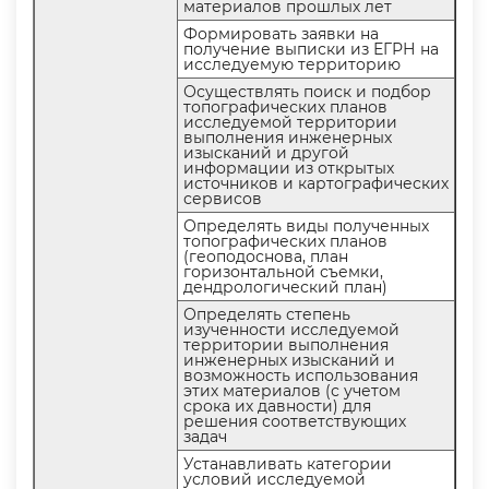
материалов прошлых лет
Формировать заявки на
получение выписки из ЕГРН на
исследуемую территорию
Осуществлять поиск и подбор
топографических плано
исследуемой территории
ыполнения инженерных
изысканий и другой
информации из открытых
источников и картографических
сервисо
Определять виды полученных
топографических плано
(геоподоснова, план
оризонтальной съемки,
дендрологический план)
Определять степень
изученности исследуемой
территории выполнения
инженерных изысканий и
озможность использования
этих материалов (с учетом
срока их давности) для
решения соответствующих
задач
Устанавливать категории
условий исследуемой