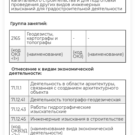
капитального строительства и для подготовки
проведения других видов инженерных
изысканий для градостроительной деятельности
Группа занятий:
Геодезисты,
2165
картографы и
-
-
топографы
(код
(код
ОКЗ
(наименование)
(наименование)
ОКЗ)
<1>)
Отнесение к видам экономической
деятельности:
Деятельность в области архитектуры,
71.11.1
связанная с созданием архитектурного
объекта
71.12.41
Деятельность топографо-геодезическая
Работы гидрографические
71.12.43
изыскательские
71.12.45
Инженерные изыскания в строительстве
(код
(наименование вида экономической
ОКВЭД
деятельности)