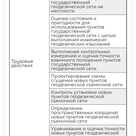
осударственной
еодезической сети на
местности
Оценка состояния и
пригодности для
использования пункто
осударственной
еодезической сети с целью
ыполнения инженерно-
еодезических изысканий
ыполнение контрольных
измерений и оценка точности
заимного положения пункто
Трудовые
осударственной
действия
еодезической сети
Проектирование схемы
сгущения новых пункто
еодезической съемочной сети
Контроль установки новых
пунктов геодезической
съемочной сети
Определение
пространственных координат
новых пунктов геодезической
съемочной сети
Уравнивание и оценка точности
новых пунктов геодезической