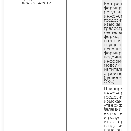
деятельности
Контроль
формирова
результато
инженерно-
еодезическ
изыскани
радостроит
деятельно
форме,
позволяющ
осуществлят
использова
формирован
едении
информаци
модели объ
капитальног
строительст
(далее - ИМ
ОКС)
Планирова
инженерно-
еодезическ
изысканий,
утверждени
заданий на
ыполнение
и результа
инженерно-
еодезическ
изыскани