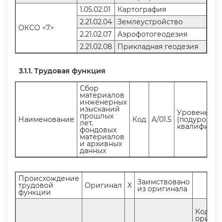
1.05.02.01
Картография
2.21.02.04
Землеустройство
ОКСО <7>
2.21.02.07
Аэрофотогеодезия
2.21.02.08
Прикладная геодезия
3.1.1. Трудовая функция
Сбор
материало
инженерных
изысканий
Уровень
прошлых
Наименование
Код
A/01.5
(подуровень
лет,
квалифика
фондовых
материало
и архивных
данных
Происхождение
Заимствовано
трудовой
Оригинал
X
из оригинала
функции
Код
оригин