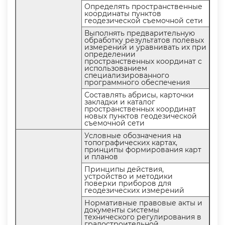
Определять пространственные
координаты пункто
еодезической съемочной сети
ыполнять предварительную
обработку результатов полевых
измерений и уравнивать их при
определении
пространственных координат с
использованием
специализированного
программного обеспечения
Составлять абрисы, карточки
закладки и катало
пространственных координат
новых пунктов геодезической
съемочной сети
Условные обозначения на
топографических картах,
принципы формирования карт
и плано
Принципы действия,
устройство и методики
поверки приборов для
еодезических измерений
Нормативные правовые акты и
документы системы
технического регулирования
радостроительной