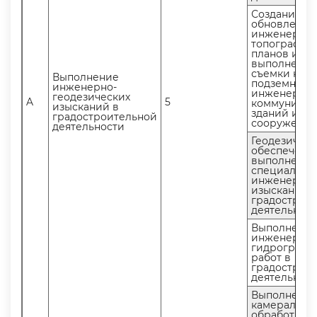
Создание и
обновление
инженерно-
топографич
планов и
ыполнение
съемки наз
ыполнение
подземных
инженерно-
инженерны
еодезических
A
5
коммуникац
изысканий
зданий и
радостроительной
сооружени
деятельности
Геодезичес
обеспечени
ыполнения
специальны
инженерны
изыскани
радостроит
деятельнос
ыполнени
инженерно-
идрографи
работ
радостроит
деятельнос
ыполнени
камерально
обработки