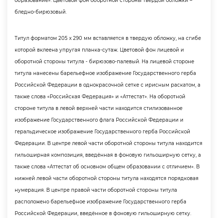
образование». Цветовой фон оборотной стороны твердой обложки –
ледно-бирюзовый.
Титул форматом 205 х 290 мм вставляется в твердую обложку, на сгибе
которой вклеена упругая планка-сутаж. Цветовой фон лицевой и
оборотной стороны титула - бирюзово-палевый. На лицевой стороне
титула нанесены барельефное изображение Государственного герба
Российской Федерации в однокрасочной сетке с ирисным раскатом, а
также слова «Российская Федерация» и «Аттестат». На оборотной
стороне титула в левой верхней части находится стилизованное
изображение Государственного флага Российской Федерации и
еральдическое изображение Государственного герба Российской
Федерации. В центре левой части оборотной стороны титула находится
ильоширная композиция, введённая в фоновую гильоширную сетку, а
также слова «Аттестат об основном общем образовании с отличием».
нижней левой части оборотной стороны титула находятся порядковая
нумерация. В центре правой части оборотной стороны титула
расположено барельефное изображение Государственного герба
Российской Федерации, введённое в фоновую гильоширную сетку.