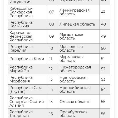
06
Курская область
46
Ингушетия
Кабардино-
Ленинградская
Балкарская
07
47
область
Республика
Республика
08
Липецкая область
48
Калмыкия
Карачаево-
Магаданская
Черкесская
09
49
область
Республика
Республика
Московская
10
50
Карелия
область
Мурманская
Республика Коми
11
51
область
Республика
Нижегородская
12
52
Марий Эл
область
Республика
Новгородская
13
53
Мордовия
область
Республика Саха
Новосибирская
14
54
(Якутия)
область
Республика
Северная Осетия -
15
Омская область
55
Алания
Республика
Оренбургская
16
56
Татарстан
область