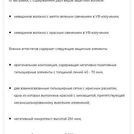
от вытравки, с содержанием двух видов защитных волокон:
невидимое волокно с желто-зеленым свечением в УФ-излучении;
невидимое волокно с красным свечением в УФ-излучении.
Бланки аттестатов содержат следующие защитные элементы:
оригинальная композиция, содержащая негативно-позитивные
ильоширные элементы с толщиной линий 40 - 70 мкм;
две взаимосвязанные гильоширные сетки с ирисным раскатом,
одна из которых выполнена краской с химзащитой, препятствующей
несанкционированному внесению изменений;
негативный микротекст высотой 250 мкм;