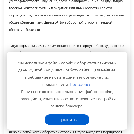
ультрафиолетового излучения, должна содержать не менее двух видо
олокон, контролируемых в видимой или иных областях спектра -
форзацем с мультиматной сеткой, содержащей текст: «среднее (полное)
общее образование». Цветовой фон оборотной стороны твердой
обложки - бежевый.
Титул форматом 205 х 290 мм вставляется в твердую обложку, на сгибе
которой вклеена упругая планка-сутаж. Цветовой фон лицевой и
оборотной стороны титула - серо-бежевый. На лицевой стороне титула
Мы используем файлы cookie и сбор статистических
нанесены барельефное изображение Государственного герба
данных, чтобы улучшить работу сайта. Дальнейшее
Российской Федерации в однокрасочной сетке с ирисным раскатом, а
пребывание на сайте означает согласие с их
также слова «Российская Федерация» и «Аттестат». На оборотной
применением.
Подробнее
.
стороне титула в левой верхней части находится стилизованное
Если вы не хотите использования файлов cookie,
изображение Государственного флага Российской Федерации и
пожалуйста, измените соответствующие настройки
еральдическое изображение Государственного герба Российской
ашего браузера.
Федерации. В центре левой части оборотной стороны титула находится
ильоширная композиция, введённая в фоновую гильоширную сетку, а
Принять
также слова «Аттестат о среднем (полном) общем образовании».
нижней левой части оборотной стороны титула находятся порядковая