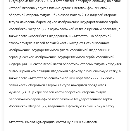
Титул форматом 205 х 290 мм вставляется в твердую обложку, на сгибе
которой вклеена упругая планка-сутаж. Цветовой фон лицевой и
оборотной стороны титула - бирюзово-палевый. На лицевой стороне
титула нанесены барельефное изображение Государственного герба
Российской Федерации в однокрасочной сетке с ирисным раскатом, а
также слова «Российская Федерация» и «Аттестат». На оборотной
стороне титула в левой верхней части находится стилизованное
изображение Государственного флага Российской Федерации и
еральдическое изображение Государственного герба Российской
Федерации. В центре левой части оборотной стороны титула находится
ильоширная композиция, введённая в фоновую гильоширную сетку, а
также слова «Аттестат об основном общем образовании». В нижней
левой части оборотной стороны титула находятся порядковая
нумерация. В центре правой части оборотной стороны титула
расположено барельефное изображение Государственного герба
Российской Федерации, введённое в фоновую гильоширную сетку.
Аттестаты имеют нумерацию, состоящую из 11 символов: