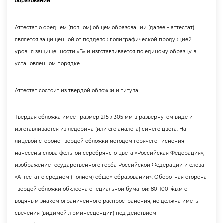
образовании
Аттестат о среднем (полном) общем образовании (далее – аттестат)
является защищенной от подделок полиграфической продукцией
уровня защищенности «Б» и изготавливается по единому образцу
установленном порядке.
Аттестат состоит из твердой обложки и титула.
Твердая обложка имеет размер 215 х 305 мм в развернутом виде и
изготавливается из ледерина (или его аналога) синего цвета. На
лицевой стороне твердой обложки методом горячего тиснения
нанесены слова фольгой серебряного цвета «Российская Федерация»,
изображение Государственного герба Российской Федерации и слова
«Аттестат о среднем (полном) общем образовании». Оборотная сторона
твердой обложки обклеена специальной бумагой: 80-100г/кв.м с
одяным знаком ограниченного распространения, не должна иметь
свечения (видимой люминесценции) под действием