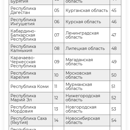
Бурятия
область
Республика
05
Курганская область
45
Дагестан
Республика
06
Курская область
46
Ингушетия
Кабардино-
Ленинградская
Балкарская
07
47
область
Республика
Республика
08
Липецкая область
48
Калмыкия
Карачаево-
Магаданская
Черкесская
09
49
область
Республика
Республика
Московская
10
50
Карелия
область
Мурманская
Республика Коми
11
51
область
Республика
Нижегородская
12
52
Марий Эл
область
Республика
Новгородская
13
53
Мордовия
область
Республика Саха
Новосибирская
14
54
(Якутия)
область
Республика