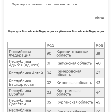
Федерации отпечатано стохастическим растром.
Таблица
Коды для Российской Федерации и субъектов Российской Федерации
Код
Код
Российская
Калининградская
90
39
Федерация
область
Республика
01
Калужская область
40
Адыгея (Адыгея)
Кемеровская
Республика Алтай
04
42
область
Республика
02
Кировская область
43
Башкортостан
Республика
Костромская
03
44
Бурятия
область
Республика
05
Курганская область
45
Дагестан
Республика