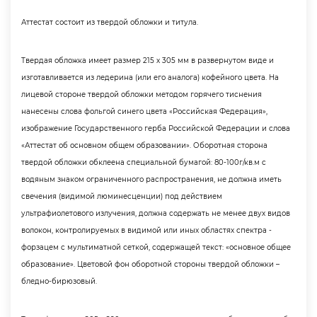
Аттестат состоит из твердой обложки и титула.
Твердая обложка имеет размер 215 х 305 мм в развернутом виде и
изготавливается из ледерина (или его аналога) кофейного цвета. На
лицевой стороне твердой обложки методом горячего тиснения
нанесены слова фольгой синего цвета «Российская Федерация»,
изображение Государственного герба Российской Федерации и слова
«Аттестат об основном общем образовании». Оборотная сторона
твердой обложки обклеена специальной бумагой: 80-100г/кв.м с
одяным знаком ограниченного распространения, не должна иметь
свечения (видимой люминесценции) под действием
ультрафиолетового излучения, должна содержать не менее двух видо
олокон, контролируемых в видимой или иных областях спектра -
форзацем с мультиматной сеткой, содержащей текст: «основное общее
образование». Цветовой фон оборотной стороны твердой обложки –
ледно-бирюзовый.