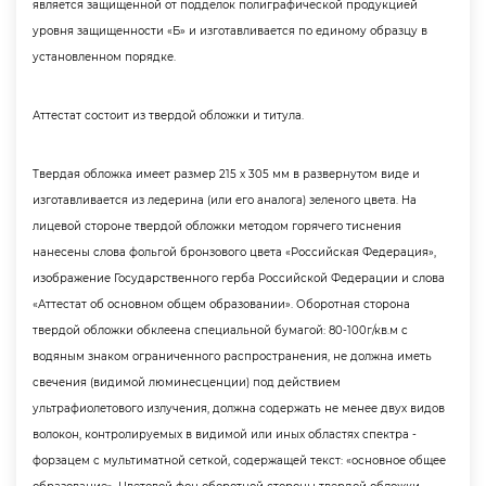
является защищенной от подделок полиграфической продукцией
уровня защищенности «Б» и изготавливается по единому образцу
установленном порядке.
Аттестат состоит из твердой обложки и титула.
Твердая обложка имеет размер 215 х 305 мм в развернутом виде и
изготавливается из ледерина (или его аналога) зеленого цвета. На
лицевой стороне твердой обложки методом горячего тиснения
нанесены слова фольгой бронзового цвета «Российская Федерация»,
изображение Государственного герба Российской Федерации и слова
«Аттестат об основном общем образовании». Оборотная сторона
твердой обложки обклеена специальной бумагой: 80-100г/кв.м с
одяным знаком ограниченного распространения, не должна иметь
свечения (видимой люминесценции) под действием
ультрафиолетового излучения, должна содержать не менее двух видо
олокон, контролируемых в видимой или иных областях спектра -
форзацем с мультиматной сеткой, содержащей текст: «основное общее