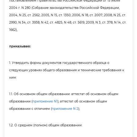
постановлением Правительства Российской Федерации от 15 июня
2004 г. N 280 (Собрание законодательства Российской Федерации,
2004, N 25, ст. 2562; 2005, N 15, ст. 1350; 2006, N 18, ст. 2007; 2008, N 25, ст.
2990; N 34, ст. 3938; N 42, ст. 4825; N 48, ст. 5619; 2009, N 3, ст. 378; N 14, ст.
1662),
приказываю:
1. Утвердить формы документов государственного образца о
следующих уровнях общего образования и технические требования к
ним:
1.1. Об основном общем образовании: аттестат об основном общем
образовании (
приложение N1
); аттестат об основном общем
образовании с отличием (
приложение N 2
);
1.2. О среднем (полном) общем образовании: