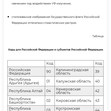
свечением под воздействием УФ-излучения;
стилизованное изображение Государственного флага Российской
Федерации отпечатано стохастическим растром.
Таблица
Коды для Российской Федерации и субъектов Российской Федерации
Код
Код
Российская
Калининградская
90
39
Федерация
область
Республика
01
Калужская область
40
Адыгея (Адыгея)
Кемеровская
Республика Алтай
04
42
область
Республика
02
Кировская область
43
Башкортостан
Республика
Костромская
03
44