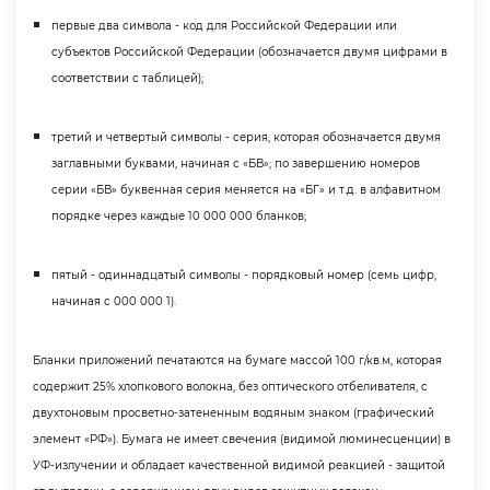
первые два символа - код для Российской Федерации или
субъектов Российской Федерации (обозначается двумя цифрами
соответствии с таблицей);
третий и четвертый символы - серия, которая обозначается двумя
заглавными буквами, начиная с «БВ»; по завершению номеро
серии «БВ» буквенная серия меняется на «БГ» и т.д. в алфавитном
порядке через каждые 10 000 000 бланков;
пятый - одиннадцатый символы - порядковый номер (семь цифр,
начиная с 000 000 1).
Бланки приложений печатаются на бумаге массой 100 г/кв.м, которая
содержит 25% хлопкового волокна, без оптического отбеливателя, с
двухтоновым просветно-затененным водяным знаком (графический
элемент «РФ»). Бумага не имеет свечения (видимой люминесценции)
УФ-излучении и обладает качественной видимой реакцией - защитой