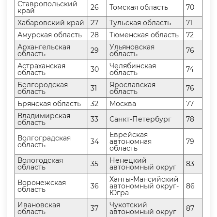
Ставропольский
26
Томская область
70
край
Хабаровский край
27
Тульская область
71
Амурская область
28
Тюменская область
72
Архангельская
Ульяновская
29
76
область
область
Астраханская
Челябинская
30
74
область
область
Белгородская
Ярославская
31
76
область
область
Брянская область
32
Москва
77
ладимирская
33
Санкт-Петербур
78
область
Еврейская
олгоградская
34
автономная
79
область
область
ологодская
Ненецкий
35
83
область
автономный окру
Ханты-Мансийский
оронежская
36
автономный округ-
86
область
Югра
Ивановская
Чукотский
37
87
область
автономный окру