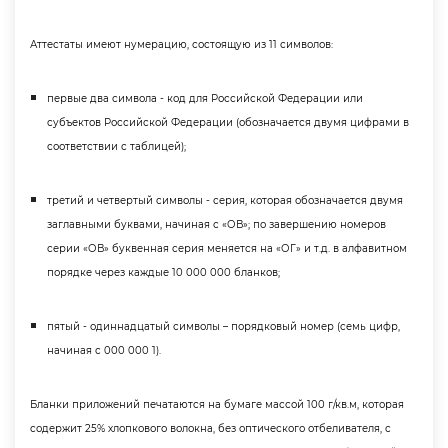
Аттестаты имеют нумерацию, состоящую из 11 символов:
первые два символа - код для Российской Федерации или
субъектов Российской Федерации (обозначается двумя цифрами
соответствии с таблицей);
третий и четвертый символы - серия, которая обозначается двумя
заглавными буквами, начиная с «ОВ»; по завершению номеро
серии «ОВ» буквенная серия меняется на «ОГ» и т.д. в алфавитном
порядке через каждые 10 000 000 бланков;
пятый - одиннадцатый символы – порядковый номер (семь цифр,
начиная с 000 000 1).
Бланки приложений печатаются на бумаге массой 100 г/кв.м, которая
содержит 25% хлопкового волокна, без оптического отбеливателя, с