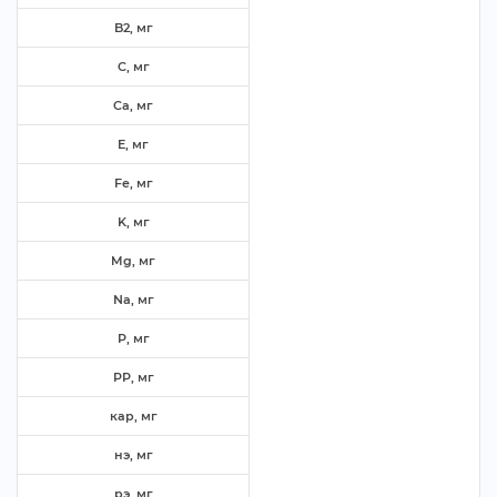
B2, м
C, м
Ca, м
E, м
Fe, м
K, м
Mg, м
Na, м
P, м
PP, м
кар, м
нэ, м
рэ, м