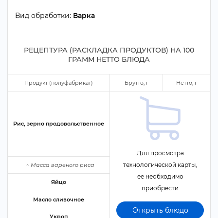
ид обработки:
арка
РЕЦЕПТУРА (РАСКЛАДКА ПРОДУКТОВ) НА
100
ГРАММ НЕТТО БЛЮДА
Продукт (полуфабрикат)
Брутто,
Нетто,
Рис, зерно продовольственное
Для просмотра
технологической карты,
~
Масса вареного риса
ее необходимо
Яйцо
приобрести
Масло сливочное
Открыть блюдо
Укроп